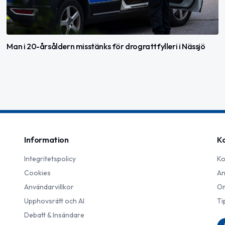
Man i 20-årsåldern misstänks för drograttfylleri i Nässjö
Information
K
Integritetspolicy
Ko
Cookies
An
Användarvillkor
Om
Upphovsrätt och AI
Ti
Debatt & Insändare