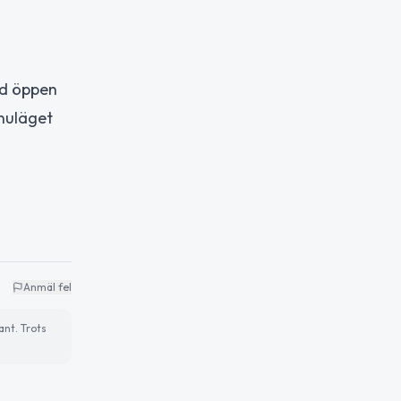
od öppen
 nuläget
Anmäl fel
ant. Trots