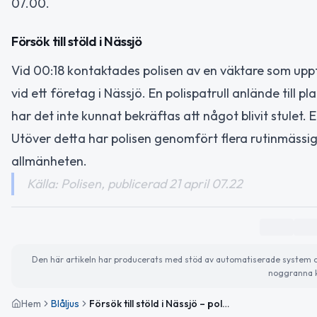
07.00.
Försök till stöld i Nässjö
Vid 00:18 kontaktades polisen av en väktare som upptä
vid ett företag i Nässjö. En polispatrull anlände till 
har det inte kunnat bekräftas att något blivit stulet. 
Utöver detta har polisen genomfört flera rutinmässiga
allmänheten.
Källa: Polisen, publicerad 21 april 07.22
Den här artikeln har producerats med stöd av automatiserade system och 
noggranna k
Hem
Blåljus
Försök till stöld i Nässjö – polis rapporterar om nattens händelser i Jönköpings län