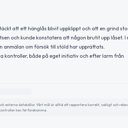
ckt att ett hänglås blivit uppklippt och att en grind st
platsen och kunde konstatera att någon brutit upp låset. I
En anmälan om försök till stöld har upprättats.
 kontroller, både på eget initiativ och efter larm från
externa datakällor. Vårt mål är alltid att rapportera korrekt, sakligt och relev
ontroller kan fel förekomma.