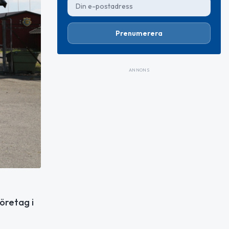
Prenumerera
ANNONS
företag i