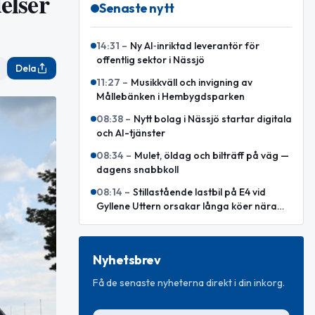
elser
Senaste nytt
14:31
–
Ny AI‑inriktad leverantör för
offentlig sektor i Nässjö
Dela
11:27
–
Musikkväll och invigning av
Mållebänken i Hembygdsparken
08:38
–
Nytt bolag i Nässjö startar digitala
och AI-tjänster
08:34
–
Mulet, öldag och bilträff på väg —
dagens snabbkoll
08:14
–
Stillastående lastbil på E4 vid
Gyllene Uttern orsakar långa köer nära
Jönköping
Nyhetsbrev
Få de senaste nyheterna direkt i din inkorg.