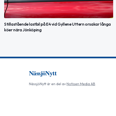
Stillastående lastbil på E4 vid Gyllene Uttern orsakar långa
köer nära Jönköping
NässjöNytt
NässjöNytt
är en del av
Notisen Media AB