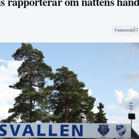
olis rapporterar om nattens händ
Felanmäl