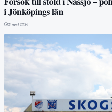
Försök till stöld i Nässjö – p
i Jönköpings län
21 april 2026