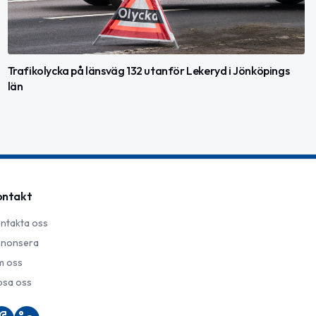
Trafikolycka på länsväg 132 utanför Lekeryd i Jönköpings
län
ontakt
ntakta oss
nonsera
 oss
psa oss