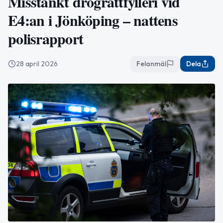
Misstänkt drograttfylleri vid
E4:an i Jönköping – nattens
polisrapport
28 april 2026
Felanmäl
Dela