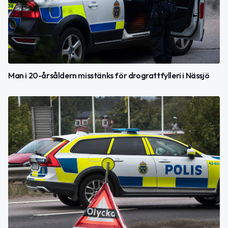
Man i 20-årsåldern misstänks för drograttfylleri i Nässjö