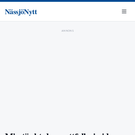
NässjöNytt
ANNONS