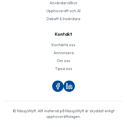
Användarvillkor
Upphovsrätt och AI
Debatt & Insändare
Kontakt
Kontakta oss
Annonsera
Om oss
Tipsa oss
©
NässjöNytt
. Allt material på
NässjöNytt
är skyddat enligt
upphovsrättslagen.