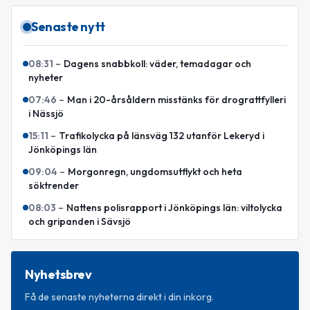
Senaste nytt
08:31
–
Dagens snabbkoll: väder, temadagar och
nyheter
07:46
–
Man i 20-årsåldern misstänks för drograttfylleri
i Nässjö
15:11
–
Trafikolycka på länsväg 132 utanför Lekeryd i
Jönköpings län
09:04
–
Morgonregn, ungdomsutflykt och heta
söktrender
08:03
–
Nattens polisrapport i Jönköpings län: viltolycka
och gripanden i Sävsjö
Nyhetsbrev
Få de senaste nyheterna direkt i din inkorg.