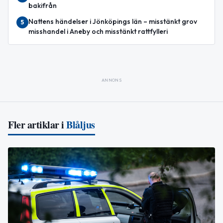
bakifrån
Nattens händelser i Jönköpings län – misstänkt grov
5
misshandel i Aneby och misstänkt rattfylleri
ANNONS
Fler artiklar i
Blåljus