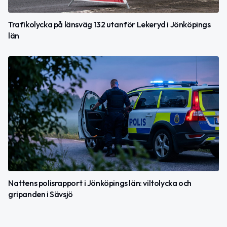
Trafikolycka på länsväg 132 utanför Lekeryd i Jönköpings
län
Nattens polisrapport i Jönköpings län: viltolycka och
gripanden i Sävsjö