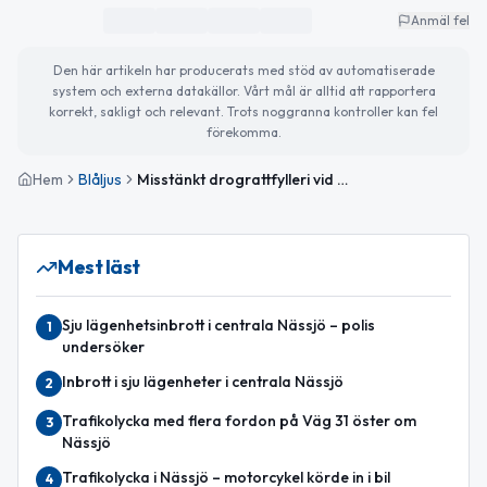
Anmäl fel
Den här artikeln har producerats med stöd av automatiserade
system och externa datakällor. Vårt mål är alltid att rapportera
korrekt, sakligt och relevant. Trots noggranna kontroller kan fel
förekomma.
Hem
Blåljus
Misstänkt drograttfylleri vid E4:an i Jönköping – nattens polisrapport
Mest läst
Sju lägenhetsinbrott i centrala Nässjö – polis
1
undersöker
Inbrott i sju lägenheter i centrala Nässjö
2
Trafikolycka med flera fordon på Väg 31 öster om
3
Nässjö
Trafikolycka i Nässjö – motorcykel körde in i bil
4