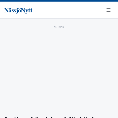
NässjöNytt
ANNONS