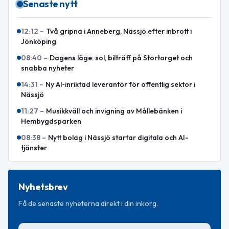
Senaste nytt
12:12
–
Två gripna i Anneberg, Nässjö efter inbrott i
Jönköping
08:40
–
Dagens läge: sol, bilträff på Stortorget och
snabba nyheter
14:31
–
Ny AI‑inriktad leverantör för offentlig sektor i
Nässjö
11:27
–
Musikkväll och invigning av Mållebänken i
Hembygdsparken
08:38
–
Nytt bolag i Nässjö startar digitala och AI-
tjänster
Nyhetsbrev
Få de senaste nyheterna direkt i din inkorg.