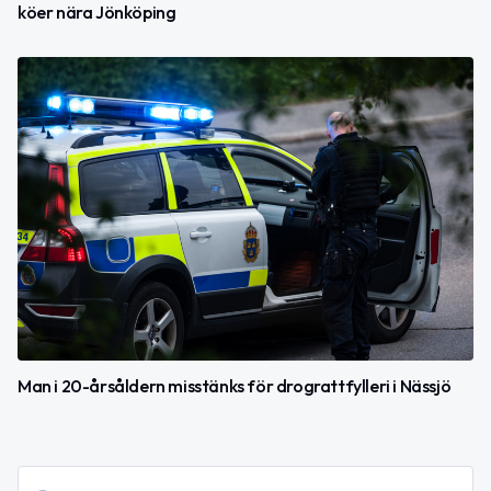
köer nära Jönköping
Man i 20-årsåldern misstänks för drograttfylleri i Nässjö