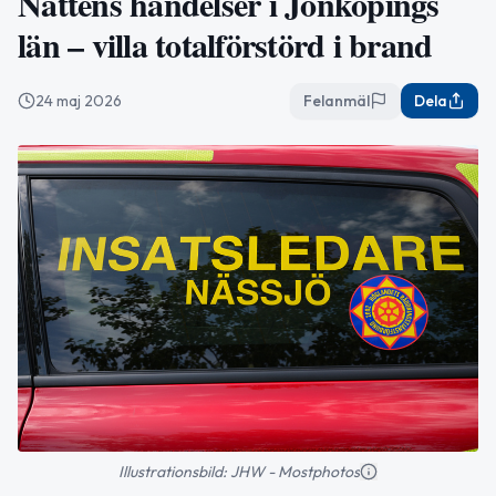
Nattens händelser i Jönköpings
län – villa totalförstörd i brand
24 maj 2026
Felanmäl
Dela
Illustrationsbild: JHW - Mostphotos