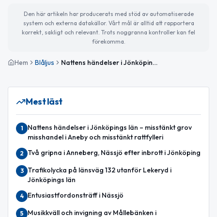
Den här artikeln har producerats med stöd av automatiserade
system och externa datakällor. Vårt mål är alltid att rapportera
korrekt, sakligt och relevant. Trots noggranna kontroller kan fel
förekomma.
Hem
Blåljus
Nattens händelser i Jönköpings län – villa totalförstörd i brand
Mest läst
Nattens händelser i Jönköpings län – misstänkt grov
1
misshandel i Aneby och misstänkt rattfylleri
Två gripna i Anneberg, Nässjö efter inbrott i Jönköping
2
Trafikolycka på länsväg 132 utanför Lekeryd i
3
Jönköpings län
Entusiastfordonsträff i Nässjö
4
Musikkväll och invigning av Mållebänken i
5