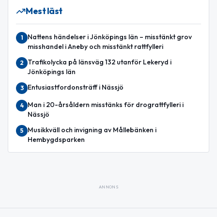
Mest läst
Nattens händelser i Jönköpings län – misstänkt grov
1
misshandel i Aneby och misstänkt rattfylleri
Trafikolycka på länsväg 132 utanför Lekeryd i
2
Jönköpings län
Entusiastfordonsträff i Nässjö
3
Man i 20-årsåldern misstänks för drograttfylleri i
4
Nässjö
Musikkväll och invigning av Mållebänken i
5
Hembygdsparken
ANNONS