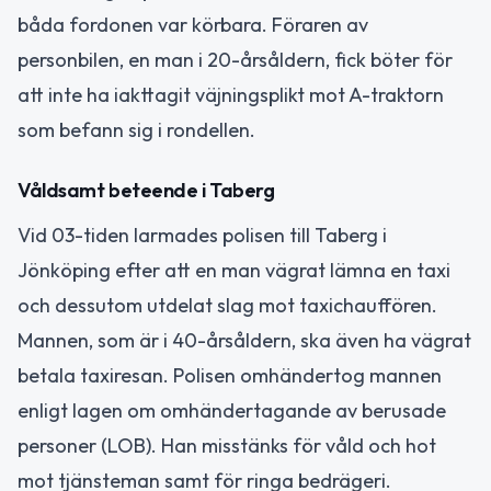
båda fordonen var körbara. Föraren av
personbilen, en man i 20-årsåldern, fick böter för
att inte ha iakttagit väjningsplikt mot A-traktorn
som befann sig i rondellen.
Våldsamt beteende i Taberg
Vid 03-tiden larmades polisen till Taberg i
Jönköping efter att en man vägrat lämna en taxi
och dessutom utdelat slag mot taxichauffören.
Mannen, som är i 40-årsåldern, ska även ha vägrat
betala taxiresan. Polisen omhändertog mannen
enligt lagen om omhändertagande av berusade
personer (LOB). Han misstänks för våld och hot
mot tjänsteman samt för ringa bedrägeri.