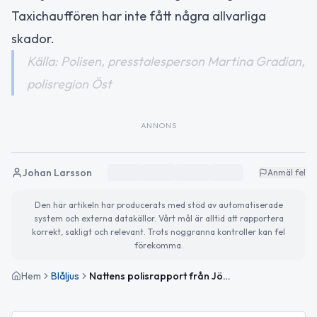
Taxichauffören har inte fått några allvarliga
skador.
Källa: Polisen, presstalesperson Martina Gradian,
polisregion Öst
ANNONS
Johan Larsson
Anmäl fel
Den här artikeln har producerats med stöd av automatiserade
system och externa datakällor. Vårt mål är alltid att rapportera
korrekt, sakligt och relevant. Trots noggranna kontroller kan fel
förekomma.
Hem
Blåljus
Nattens polisrapport från Jönköpings län: Trafikolycka och våldsamt beteende