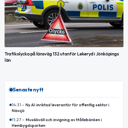
Trafikolycka på länsväg 132 utanför Lekeryd i Jönköpings
län
Senaste nytt
14:31
–
Ny AI‑inriktad leverantör för offentlig sektor i
Nässjö
11:27
–
Musikkväll och invigning av Mållebänken i
Hembygdsparken