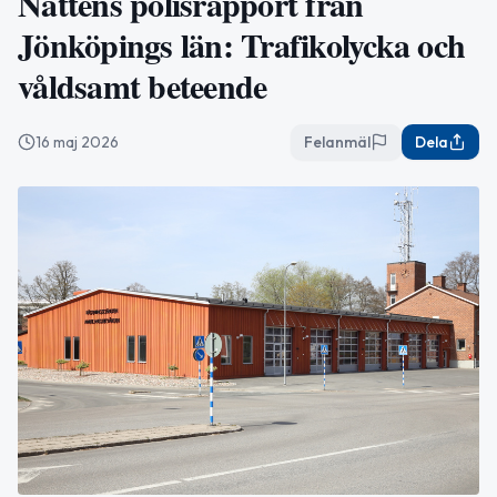
Nattens polisrapport från
Jönköpings län: Trafikolycka och
våldsamt beteende
16 maj 2026
Felanmäl
Dela