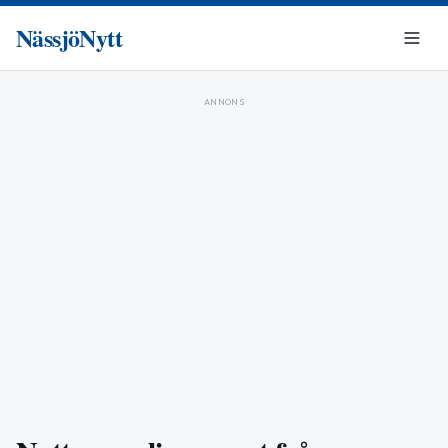
NässjöNytt
ANNONS