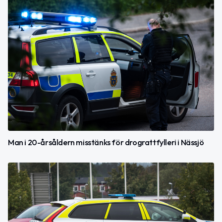
Man i 20-årsåldern misstänks för drograttfylleri i Nässjö