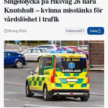
Singelolycka på riksväg 26 nära
Knutshult – kvinna misstänks för
vårdslöshet i trafik
28 maj 2026
Felanmäl
Dela