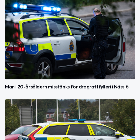
Man i 20-årsåldern misstänks för drograttfylleri i Nässjö