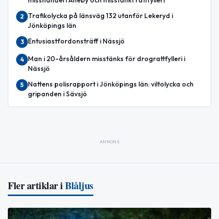
misshandel i Aneby och misstänkt rattfylleri
Trafikolycka på länsväg 132 utanför Lekeryd i
2
Jönköpings län
Entusiastfordonsträff i Nässjö
3
Man i 20-årsåldern misstänks för drograttfylleri i
4
Nässjö
Nattens polisrapport i Jönköpings län: viltolycka och
5
gripanden i Sävsjö
ANNONS
Fler artiklar i
Blåljus