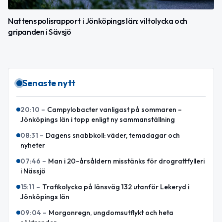
Nattens polisrapport i Jönköpings län: viltolycka och
gripanden i Sävsjö
Senaste nytt
20:10
–
Campylobacter vanligast på sommaren –
Jönköpings län i topp enligt ny sammanställning
08:31
–
Dagens snabbkoll: väder, temadagar och
nyheter
07:46
–
Man i 20-årsåldern misstänks för drograttfylleri
i Nässjö
15:11
–
Trafikolycka på länsväg 132 utanför Lekeryd i
Jönköpings län
09:04
–
Morgonregn, ungdomsutflykt och heta