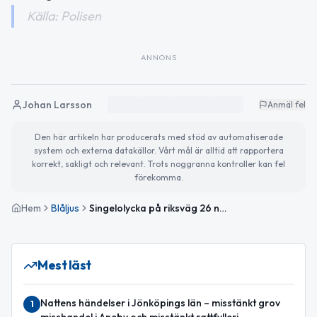
Källa: Polisen
ANNONS
Johan Larsson
Anmäl fel
Den här artikeln har producerats med stöd av automatiserade
system och externa datakällor. Vårt mål är alltid att rapportera
korrekt, sakligt och relevant. Trots noggranna kontroller kan fel
förekomma.
Hem
Blåljus
Singelolycka på riksväg 26 nära Knutshult – kvinna misstänks för vårdslöshet i trafik
Mest läst
Nattens händelser i Jönköpings län – misstänkt grov
1