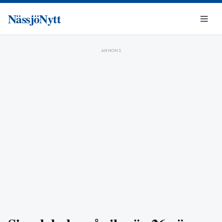
NässjöNytt
ANNONS