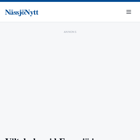
NässjöNytt
ANNONS