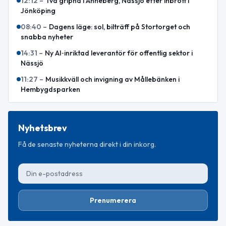
12:12
–
Två gripna i Anneberg, Nässjö efter inbrott i
Jönköping
08:40
–
Dagens läge: sol, bilträff på Stortorget och
snabba nyheter
14:31
–
Ny AI‑inriktad leverantör för offentlig sektor i
Nässjö
11:27
–
Musikkväll och invigning av Mållebänken i
Hembygdsparken
Nyhetsbrev
Få de senaste nyheterna direkt i din inkorg.
Prenumerera