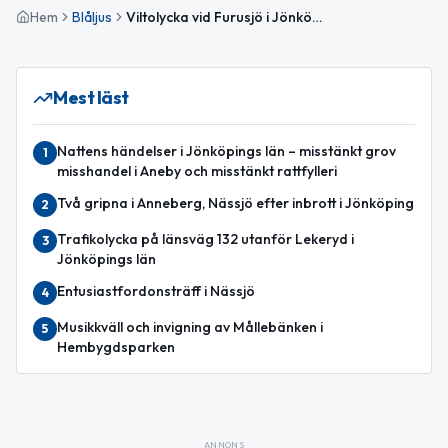
Hem
Blåljus
Viltolycka vid Furusjö i Jönköpings län – nattens polisrapport
Mest läst
Nattens händelser i Jönköpings län – misstänkt grov
1
misshandel i Aneby och misstänkt rattfylleri
Två gripna i Anneberg, Nässjö efter inbrott i Jönköping
2
Trafikolycka på länsväg 132 utanför Lekeryd i
3
Jönköpings län
Entusiastfordonsträff i Nässjö
4
Musikkväll och invigning av Mållebänken i
5
Hembygdsparken
ANNONS