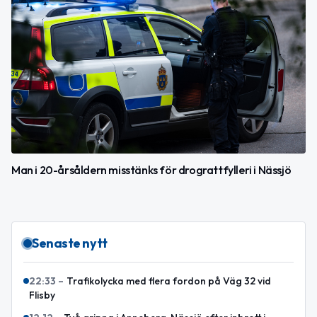
Man i 20-årsåldern misstänks för drograttfylleri i Nässjö
Senaste nytt
22:33
–
Trafikolycka med flera fordon på Väg 32 vid
Flisby