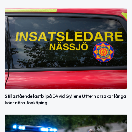
Stillastående lastbil på E4 vid Gyllene Uttern orsakar långa
köer nära Jönköping