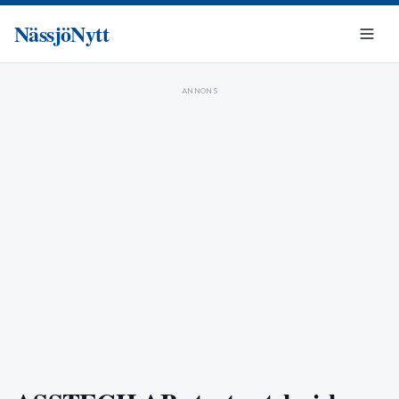
NässjöNytt
ANNONS