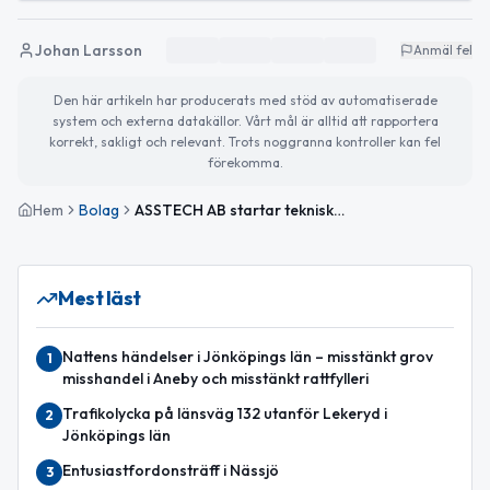
Johan Larsson
Anmäl fel
Den här artikeln har producerats med stöd av automatiserade
system och externa datakällor. Vårt mål är alltid att rapportera
korrekt, sakligt och relevant. Trots noggranna kontroller kan fel
förekomma.
Hem
Bolag
ASSTECH AB startar tekniska konsulttjänster i Nässjö
Mest läst
Nattens händelser i Jönköpings län – misstänkt grov
1
misshandel i Aneby och misstänkt rattfylleri
Trafikolycka på länsväg 132 utanför Lekeryd i
2
Jönköpings län
Entusiastfordonsträff i Nässjö
3