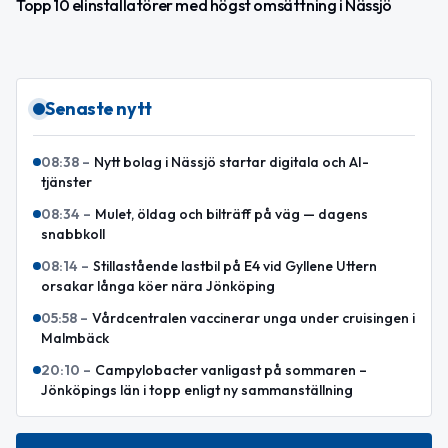
Topp 10 elinstallatörer med högst omsättning i Nässjö
Senaste nytt
08:38
–
Nytt bolag i Nässjö startar digitala och AI-
tjänster
08:34
–
Mulet, öldag och bilträff på väg — dagens
snabbkoll
08:14
–
Stillastående lastbil på E4 vid Gyllene Uttern
orsakar långa köer nära Jönköping
05:58
–
Vårdcentralen vaccinerar unga under cruisingen i
Malmbäck
20:10
–
Campylobacter vanligast på sommaren –
Jönköpings län i topp enligt ny sammanställning