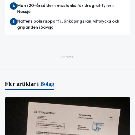
Man i 20-årsåldern misstänks för drograttfylleri i
4
Nässjö
Nattens polisrapport i Jönköpings län: viltolycka och
5
gripanden i Sävsjö
ANNONS
Fler artiklar i
Bolag