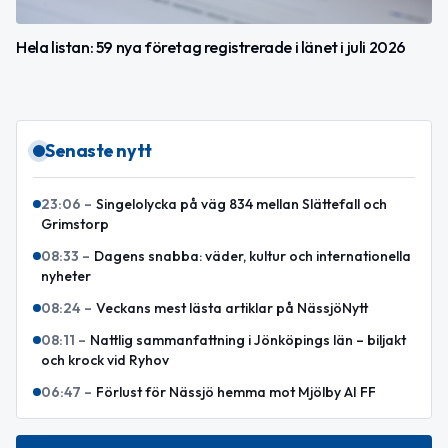
Hela listan: 59 nya företag registrerade i länet i juli 2026
Senaste nytt
23:06
–
Singelolycka på väg 834 mellan Slättefall och
Grimstorp
08:33
–
Dagens snabba: väder, kultur och internationella
nyheter
08:24
–
Veckans mest lästa artiklar på NässjöNytt
08:11
–
Nattlig sammanfattning i Jönköpings län – biljakt
och krock vid Ryhov
06:47
–
Förlust för Nässjö hemma mot Mjölby AI FF