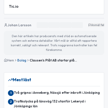
Tic.io
Johan Larsson
Anmäl fel
Den här artikeln har producerats med stöd av automatiserade
system och externa datakällor. Vårt mål är alltid att rapportera
korrekt, sakligt och relevant. Trots noggranna kontroller kan fel
förekomma.
Hem
Bolag
Clausen's Plåt AB startar plåtslageriverksamhet
Mest läst
Två gripna i Anneberg, Nässjö efter inbrott i Jönköping
1
Trafikolycka på länsväg 132 utanför Lekeryd i
2
Jönköpings län