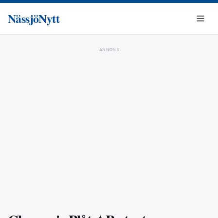
NässjöNytt
ANNONS