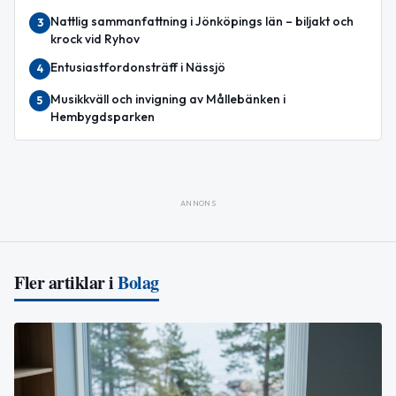
Nattlig sammanfattning i Jönköpings län – biljakt och
3
krock vid Ryhov
Entusiastfordonsträff i Nässjö
4
Musikkväll och invigning av Mållebänken i
5
Hembygdsparken
ANNONS
Fler artiklar i
Bolag