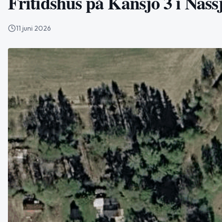
Fritidshus på Kansjö 3 i Nässj
11 juni 2026