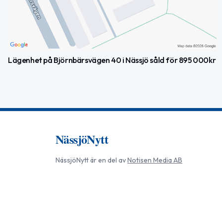
Lägenhet på Björnbärsvägen 40 i Nässjö såld för 895 000kr
NässjöNytt
NässjöNytt
är en del av
Notisen Media AB