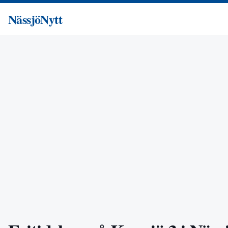
NässjöNytt