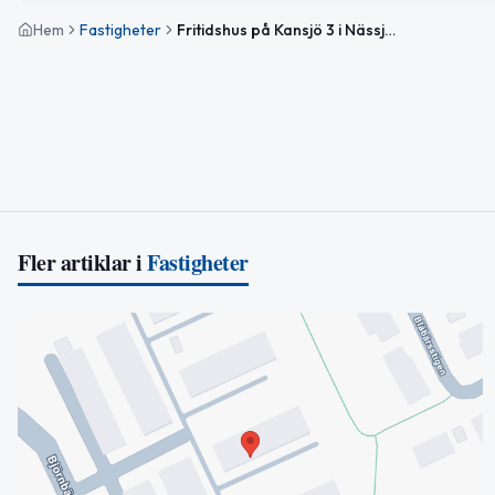
Hem
Fastigheter
Fritidshus på Kansjö 3 i Nässjö sålt för 2 280 000kr
Fler artiklar i
Fastigheter