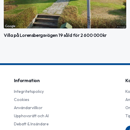
Villa på Lorensbergsvägen 19 såld för 2 600 000kr
Information
K
Integritetspolicy
Ko
Cookies
An
Användarvillkor
Om
Upphovsrätt och AI
Ti
Debatt & Insändare