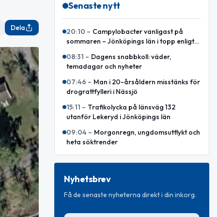
Senaste nytt
Dela
20:10
–
Campylobacter vanligast på
sommaren – Jönköpings län i topp enligt
ny sammanställning
08:31
–
Dagens snabbkoll: väder,
temadagar och nyheter
07:46
–
Man i 20-årsåldern misstänks för
drograttfylleri i Nässjö
15:11
–
Trafikolycka på länsväg 132
utanför Lekeryd i Jönköpings län
09:04
–
Morgonregn, ungdomsutflykt och
heta söktrender
Nyhetsbrev
Få de senaste nyheterna direkt i din inkorg.