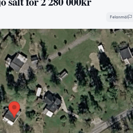
ö sålt för 2 280 000kr
Felanmäl