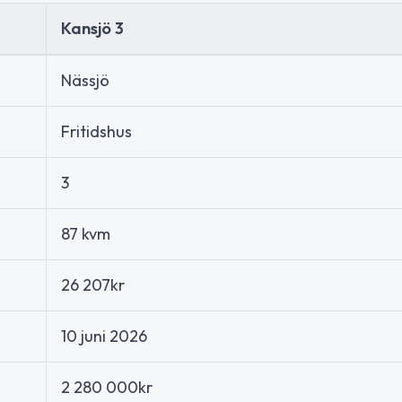
Kansjö 3
Nässjö
Fritidshus
3
87 kvm
26 207kr
10 juni 2026
2 280 000kr