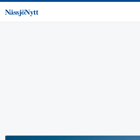
NässjöNytt