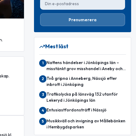
Prenumerera
n.
Mest läst
Nattens händelser i Jönköpings län –
1
misstänkt grov misshandel i Aneby och
misstänkt rattfylleri
skap.
Två gripna i Anneberg, Nässjö efter
2
inbrott i Jönköping
Trafikolycka på länsväg 132 utanför
3
Lekeryd i Jönköpings län
Entusiastfordonsträff i Nässjö
4
Musikkväll och invigning av Mållebänken
5
i Hembygdsparken
sjö kl.