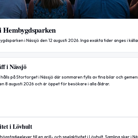
n i Hembygdsparken
gdsparken i Nässjö den 12 augusti 2026. Inga exakta tider anges i källa
ff i Nässjö
hålls på Stortorget i Nässjö där sommaren fylls av fina bilar och gemen
 8 augusti 2026 och är öppet för besökare i alla åldrar.
itet i Lövhult
högstadieelever till en grill- och spelaktivitet i Lövhult. Samling sker i Näs