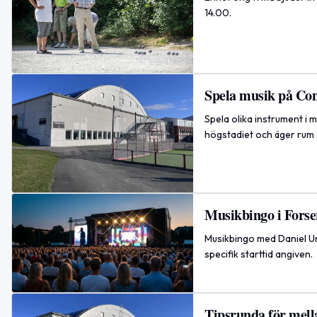
14.00.
Spela musik på Con
Spela olika instrument i 
högstadiet och äger rum d
Musikbingo i Fors
Musikbingo med Daniel U
specifik starttid angiven.
Tipsrunda för mella