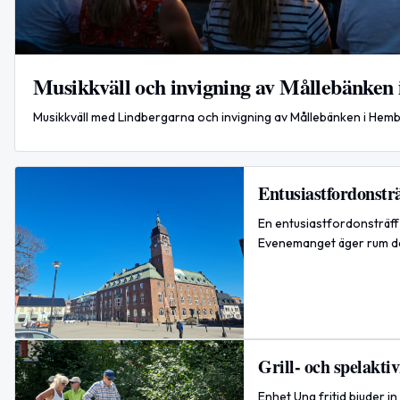
Musikkväll och invigning av Mållebänke
Musikkväll med Lindbergarna och invigning av Mållebänken i Hemby
Entusiastfordonsträ
En entusiastfordonsträff 
Evenemanget äger rum den
Grill- och spelaktiv
Enhet Ung fritid bjuder in 