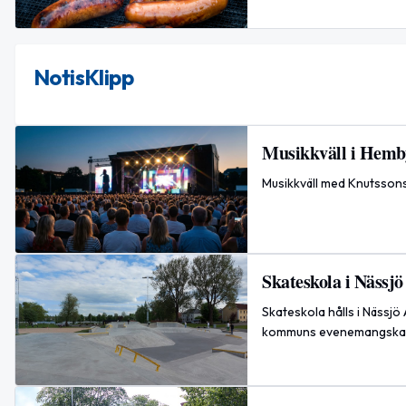
NotisKlipp
Musikkväll i Hemb
Musikkväll med Knutssons 
Skateskola i Nässj
Skateskola hålls i Nässjö 
kommuns evenemangskal