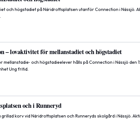
iet och högstadiet på Näridrottsplatsen utanför Connection i Nässjö. Ak
.
 – lovaktivitet för mellanstadiet och högstadiet
r mellanstadie‑ och högstadieelever hålls på Connection i Nässjö den 15 
het Ung fritid.
tsplatsen och i Runneryd
å grillad korv vid Näridrottsplatsen och Runneryds skolgård i Nässjö. Akt
.