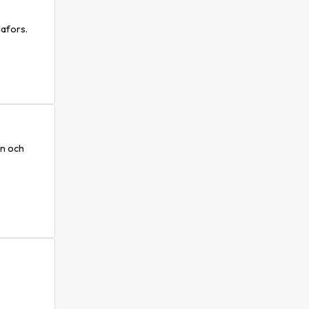
dafors.
on och