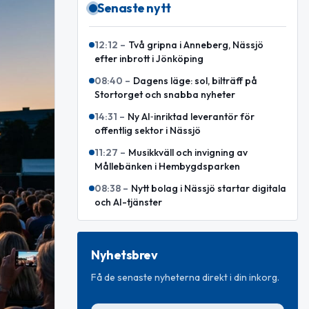
Senaste nytt
12:12
–
Två gripna i Anneberg, Nässjö
efter inbrott i Jönköping
08:40
–
Dagens läge: sol, bilträff på
Stortorget och snabba nyheter
14:31
–
Ny AI‑inriktad leverantör för
offentlig sektor i Nässjö
11:27
–
Musikkväll och invigning av
Mållebänken i Hembygdsparken
08:38
–
Nytt bolag i Nässjö startar digitala
och AI-tjänster
Nyhetsbrev
Få de senaste nyheterna direkt i din inkorg.