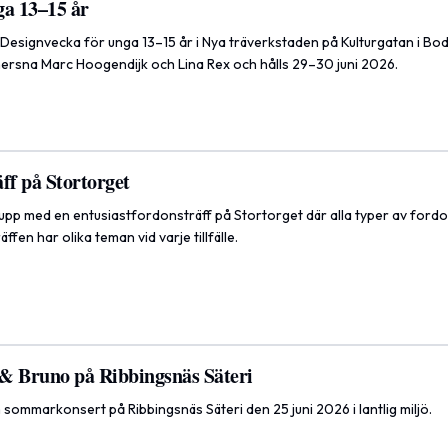
ga 13–15 år
Designvecka för unga 13–15 år i Nya träverkstaden på Kulturgatan i Bo
gnersna Marc Hoogendijk och Lina Rex och hålls 29–30 juni 2026.
ff på Stortorget
upp med en entusiastfordonsträff på Stortorget där alla typer av ford
fen har olika teman vid varje tillfälle.
& Bruno på Ribbingsnäs Säteri
m sommarkonsert på Ribbingsnäs Säteri den 25 juni 2026 i lantlig miljö.