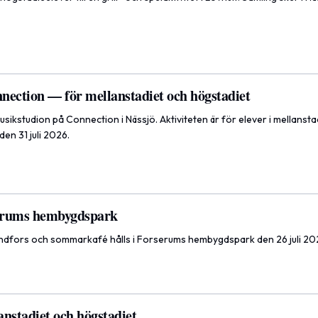
nection — för mellanstadiet och högstadiet
musikstudion på Connection i Nässjö. Aktiviteten är för elever i mellansta
en 31 juli 2026.
erums hembygdspark
ndfors och sommarkafé hålls i Forserums hembygdspark den 26 juli 20
nstadiet och högstadiet