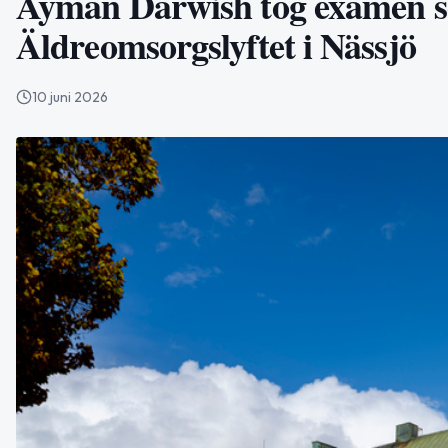
Ayman Darwish tog examen 
Äldreomsorgslyftet i Nässjö
10 juni 2026