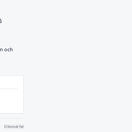
å
en och
Anmäl fel