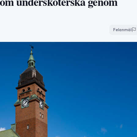
som undersköterska genom
Felanmäl