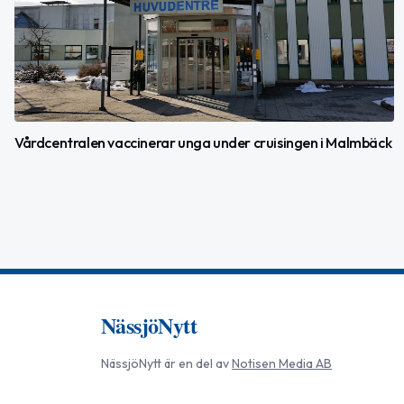
Vårdcentralen vaccinerar unga under cruisingen i Malmbäck
NässjöNytt
NässjöNytt
är en del av
Notisen Media AB