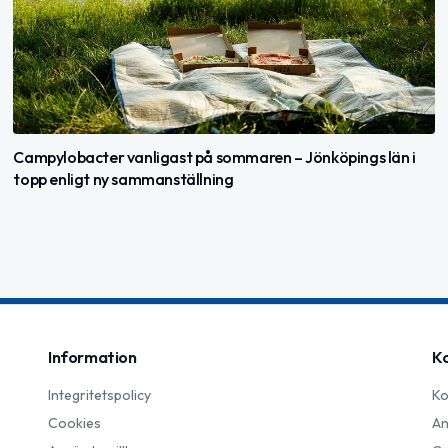
Campylobacter vanligast på sommaren – Jönköpings län i
topp enligt ny sammanställning
Information
K
Integritetspolicy
Ko
Cookies
An