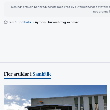
Den här artikeln har producerats med stöd av automatiserade system och 
noggranna k
Hem
Samhälle
Ayman Darwish tog examen som undersköterska genom Äldreomsorgslyftet i Nässjö
Fler artiklar i
Samhälle