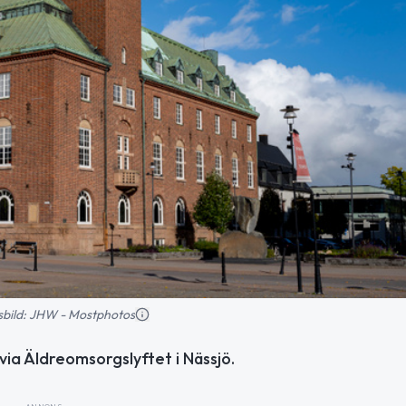
nsbild: JHW - Mostphotos
a Äldreomsorgslyftet i Nässjö.