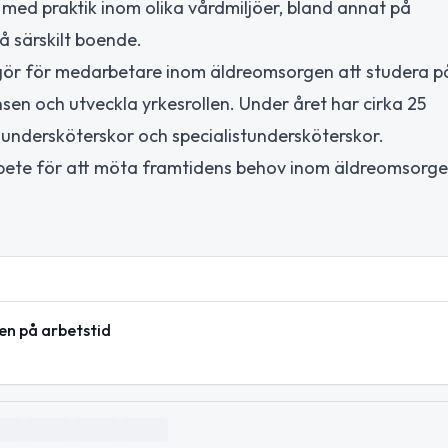
 med praktik inom olika vårdmiljöer, bland annat på
å särskilt boende.
ggör för medarbetare inom äldreomsorgen att studera p
sen och utveckla yrkesrollen. Under året har cirka 25
 undersköterskor och specialistundersköterskor.
rbete för att möta framtidens behov inom äldreomsorg
en på arbetstid