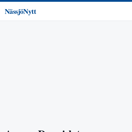
NässjöNytt