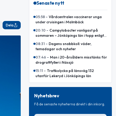
Senaste nytt
05:58
–
Vårdcentralen vaccinerar unga
under cruisingen i Malmbäck
Dela
20:10
–
Campylobacter vanligast på
sommaren – Jönköpings län i topp enligt
ny sammanställning
08:31
–
Dagens snabbkoll: väder,
temadagar och nyheter
07:46
–
Man i 20-årsåldern misstänks för
drograttfylleri i Nässjö
15:11
–
Trafikolycka på länsväg 132
utanför Lekeryd i Jönköpings län
Nyhetsbrev
Få de senaste nyheterna direkt i din inkorg.