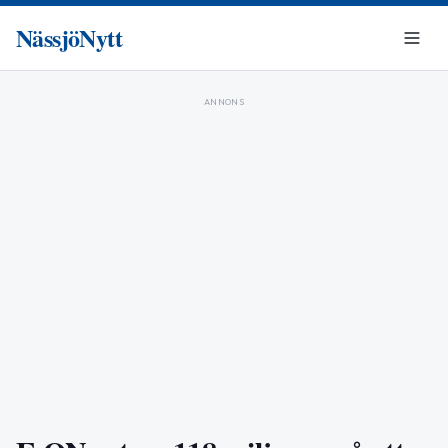
NässjöNytt
ANNONS