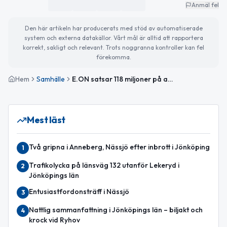
Anmäl fel
Den här artikeln har producerats med stöd av automatiserade
system och externa datakällor. Vårt mål är alltid att rapportera
korrekt, sakligt och relevant. Trots noggranna kontroller kan fel
förekomma.
Hem
Samhälle
E.ON satsar 118 miljoner på att modernisera elnätet i Nässjö
Mest läst
Två gripna i Anneberg, Nässjö efter inbrott i Jönköping
1
Trafikolycka på länsväg 132 utanför Lekeryd i
2
Jönköpings län
Entusiastfordonsträff i Nässjö
3
Nattlig sammanfattning i Jönköpings län – biljakt och
4
krock vid Ryhov