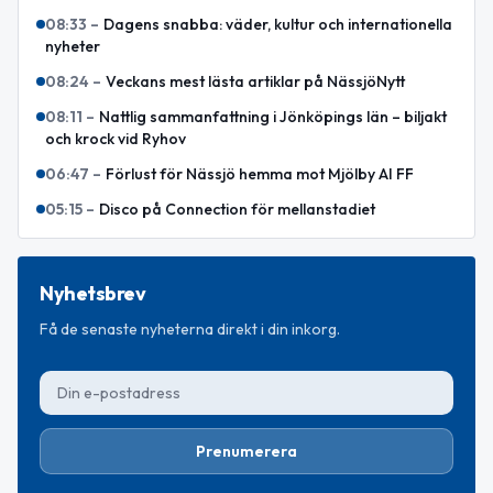
08:33
–
Dagens snabba: väder, kultur och internationella
nyheter
08:24
–
Veckans mest lästa artiklar på NässjöNytt
08:11
–
Nattlig sammanfattning i Jönköpings län – biljakt
och krock vid Ryhov
06:47
–
Förlust för Nässjö hemma mot Mjölby AI FF
05:15
–
Disco på Connection för mellanstadiet
Nyhetsbrev
Få de senaste nyheterna direkt i din inkorg.
Prenumerera