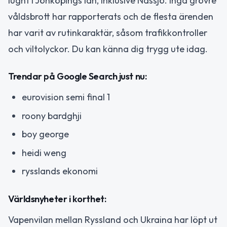
lugnt i Jönköpings län, inklusive Nässjö. Inga grövre
våldsbrott har rapporterats och de flesta ärenden
har varit av rutinkaraktär, såsom trafikkontroller
och viltolyckor. Du kan känna dig trygg ute idag.
Trendar på Google Search just nu:
eurovision semi final 1
roony bardghji
boy george
heidi weng
rysslands ekonomi
Världsnyheter i korthet:
Vapenvilan mellan Ryssland och Ukraina har löpt ut