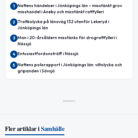
Nattens händelser i Jönköpings län – misstänkt grov
1
misshandel i Aneby och misstänkt rattfylleri
Trafikolycka på länsväg 132 utanför Lekeryd i
2
Jönköpings län
Man i 20-årsåldern misstänks för drograttfylleri i
3
Nässjö
Entusiastfordonsträff i Nässjö
4
Nattens polisrapport i Jönköpings län: viltolycka och
5
gripanden i Sävsjö
ANNONS
Fler artiklar i
Samhälle