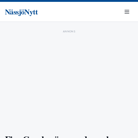
NässjöNytt
ANNONS