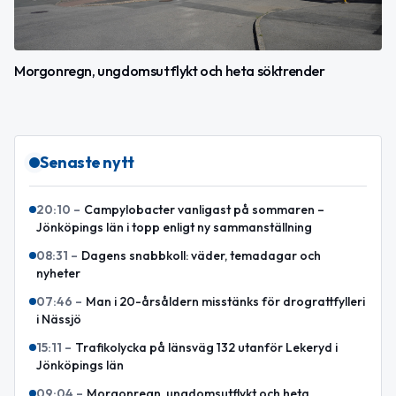
Morgonregn, ungdomsutflykt och heta söktrender
Senaste nytt
20:10
–
Campylobacter vanligast på sommaren –
Jönköpings län i topp enligt ny sammanställning
08:31
–
Dagens snabbkoll: väder, temadagar och
nyheter
07:46
–
Man i 20-årsåldern misstänks för drograttfylleri
i Nässjö
15:11
–
Trafikolycka på länsväg 132 utanför Lekeryd i
Jönköpings län
09:04
–
Morgonregn, ungdomsutflykt och heta