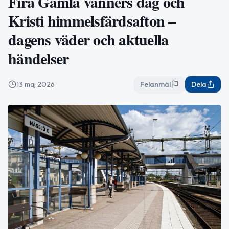
Fira Gamla vänners dag och
Kristi himmelsfärdsafton –
dagens väder och aktuella
händelser
13 maj 2026
Felanmäl
Dela