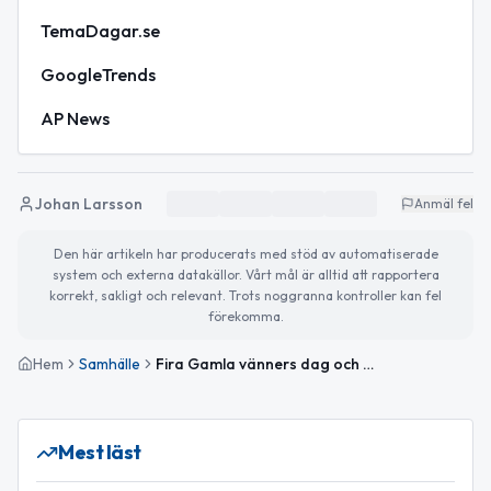
TemaDagar.se
GoogleTrends
AP News
Johan Larsson
Anmäl fel
Den här artikeln har producerats med stöd av automatiserade
system och externa datakällor. Vårt mål är alltid att rapportera
korrekt, sakligt och relevant. Trots noggranna kontroller kan fel
förekomma.
Hem
Samhälle
Fira Gamla vänners dag och Kristi himmelsfärdsafton – dagens väder och aktuella händelser
Mest läst