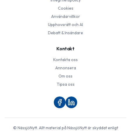
Integritetspolicy
Cookies
Användarvillkor
Upphovsrätt och AI
Debatt & Insändare
Kontakt
Kontakta oss
Annonsera
Om oss
Tipsa oss
©
NässjöNytt
. Allt material på
NässjöNytt
är skyddat enligt