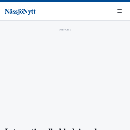
NässjöNytt
ANNONS