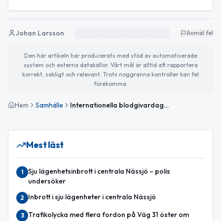
Johan Larsson
Anmäl fel
Den här artikeln har producerats med stöd av automatiserade
system och externa datakällor. Vårt mål är alltid att rapportera
korrekt, sakligt och relevant. Trots noggranna kontroller kan fel
förekomma.
Hem
Samhälle
Internationella blodgivardagen och sommaraktiviteter för alla åldrar
Mest läst
Sju lägenhetsinbrott i centrala Nässjö – polis
1
undersöker
Inbrott i sju lägenheter i centrala Nässjö
2
Trafikolycka med flera fordon på Väg 31 öster om
3