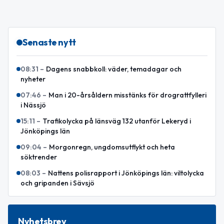
Senaste nytt
08:31
–
Dagens snabbkoll: väder, temadagar och
nyheter
07:46
–
Man i 20-årsåldern misstänks för drograttfylleri
i Nässjö
15:11
–
Trafikolycka på länsväg 132 utanför Lekeryd i
Jönköpings län
09:04
–
Morgonregn, ungdomsutflykt och heta
söktrender
08:03
–
Nattens polisrapport i Jönköpings län: viltolycka
och gripanden i Sävsjö
Nyhetsbrev