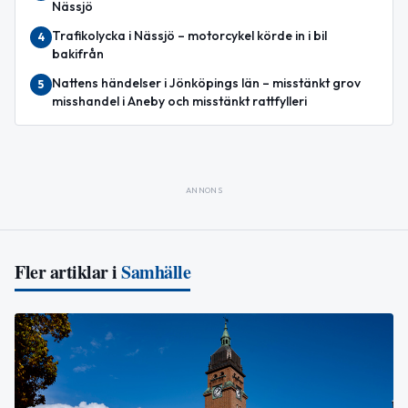
Nässjö
Trafikolycka i Nässjö – motorcykel körde in i bil
4
bakifrån
Nattens händelser i Jönköpings län – misstänkt grov
5
misshandel i Aneby och misstänkt rattfylleri
ANNONS
Fler artiklar i
Samhälle