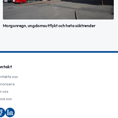
Morgonregn, ungdomsutflykt och heta söktrender
ontakt
ntakta oss
nonsera
 oss
psa oss