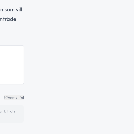
 som vill
anträde
Anmäl fel
ant. Trots