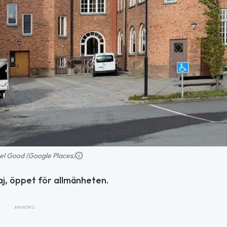
el Good (Google Places)
j, öppet för allmänheten.
ANNONS