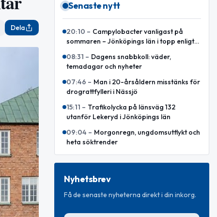
tar
Senaste nytt
Dela
20:10
–
Campylobacter vanligast på
sommaren – Jönköpings län i topp enligt
ny sammanställning
08:31
–
Dagens snabbkoll: väder,
temadagar och nyheter
07:46
–
Man i 20-årsåldern misstänks för
drograttfylleri i Nässjö
15:11
–
Trafikolycka på länsväg 132
utanför Lekeryd i Jönköpings län
09:04
–
Morgonregn, ungdomsutflykt och
heta söktrender
Nyhetsbrev
Få de senaste nyheterna direkt i din inkorg.