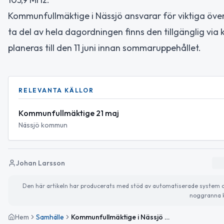
Kommunfullmäktige i Nässjö ansvarar för viktiga öve
ta del av hela dagordningen finns den tillgänglig v
planeras till den 11 juni innan sommaruppehållet.
RELEVANTA KÄLLOR
Kommunfullmäktige 21 maj
Nässjö kommun
Johan Larsson
Den här artikeln har producerats med stöd av automatiserade system och 
noggranna k
Hem
Samhälle
Kommunfullmäktige i Nässjö den 21 maj – viktiga beslut väntar