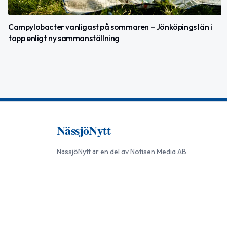
Campylobacter vanligast på sommaren – Jönköpings län i
topp enligt ny sammanställning
NässjöNytt
NässjöNytt
är en del av
Notisen Media AB