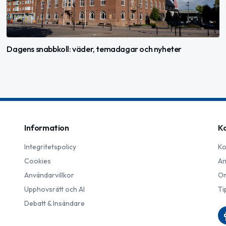
Dagens snabbkoll: väder, temadagar och nyheter
Information
K
Integritetspolicy
Ko
Cookies
An
Användarvillkor
Om
Upphovsrätt och AI
Ti
Debatt & Insändare