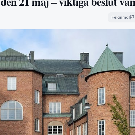
en 21 maj – viktiga beslut vän
Felanmäl