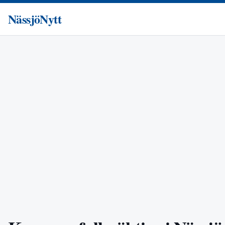
NässjöNytt