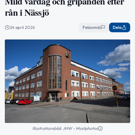
Mild vårdag och gripanden efter
rån i Nässjö
24 april 2026
Felanmäl
Dela
Illustrationsbild: JHW - Mostphotos