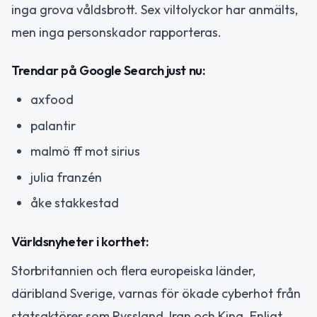
inga grova våldsbrott. Sex viltolyckor har anmälts,
men inga personskador rapporteras.
Trendar på Google Search just nu:
axfood
palantir
malmö ff mot sirius
julia franzén
åke stakkestad
Världsnyheter i korthet:
Storbritannien och flera europeiska länder,
däribland Sverige, varnas för ökade cyberhot från
statsaktörer som Ryssland, Iran och Kina. Enligt