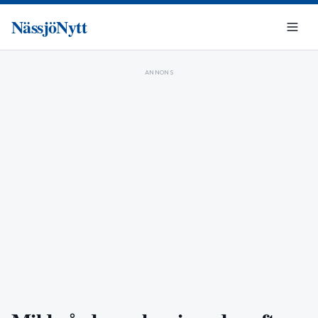
NässjöNytt
ANNONS