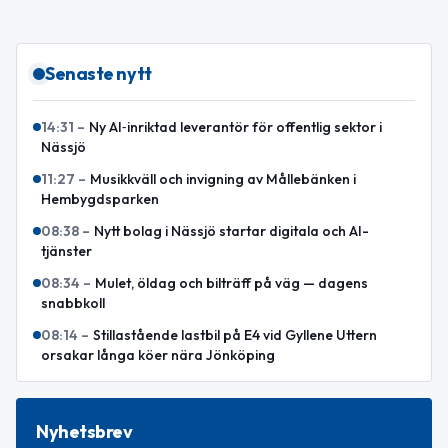
Senaste nytt
14:31
–
Ny AI‑inriktad leverantör för offentlig sektor i
Nässjö
11:27
–
Musikkväll och invigning av Mållebänken i
Hembygdsparken
08:38
–
Nytt bolag i Nässjö startar digitala och AI-
tjänster
08:34
–
Mulet, öldag och bilträff på väg — dagens
snabbkoll
08:14
–
Stillastående lastbil på E4 vid Gyllene Uttern
orsakar långa köer nära Jönköping
Nyhetsbrev