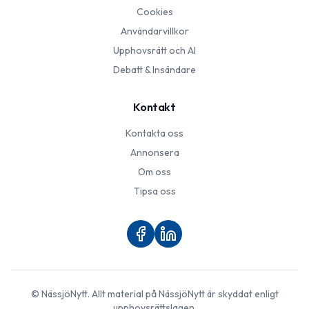
Cookies
Användarvillkor
Upphovsrätt och AI
Debatt & Insändare
Kontakt
Kontakta oss
Annonsera
Om oss
Tipsa oss
©
NässjöNytt
. Allt material på
NässjöNytt
är skyddat enligt
upphovsrättslagen.