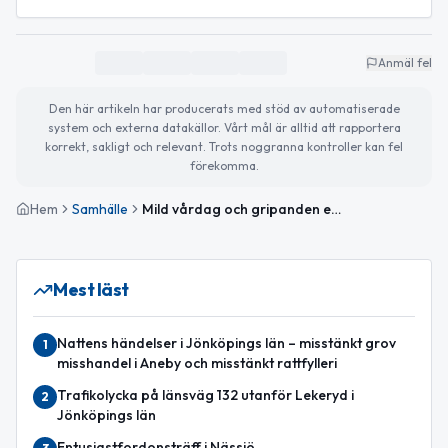
Anmäl fel
Den här artikeln har producerats med stöd av automatiserade
system och externa datakällor. Vårt mål är alltid att rapportera
korrekt, sakligt och relevant. Trots noggranna kontroller kan fel
förekomma.
Hem
Samhälle
Mild vårdag och gripanden efter rån i Nässjö
Mest läst
Nattens händelser i Jönköpings län – misstänkt grov
1
misshandel i Aneby och misstänkt rattfylleri
Trafikolycka på länsväg 132 utanför Lekeryd i
2
Jönköpings län
Entusiastfordonsträff i Nässjö