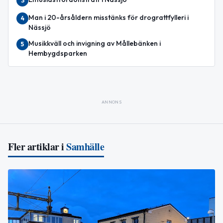
3
Man i 20-årsåldern misstänks för drograttfylleri i
4
Nässjö
Musikkväll och invigning av Mållebänken i
5
Hembygdsparken
ANNONS
Fler artiklar i
Samhälle