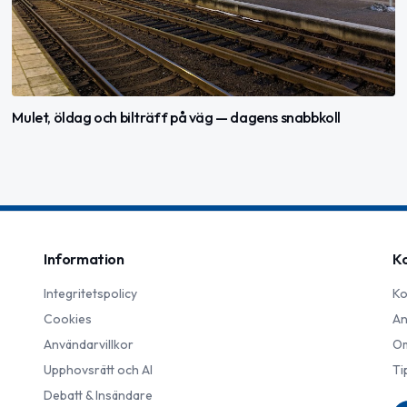
Mulet, öldag och bilträff på väg — dagens snabbkoll
Information
K
Integritetspolicy
Ko
Cookies
An
Användarvillkor
Om
Upphovsrätt och AI
Ti
Debatt & Insändare