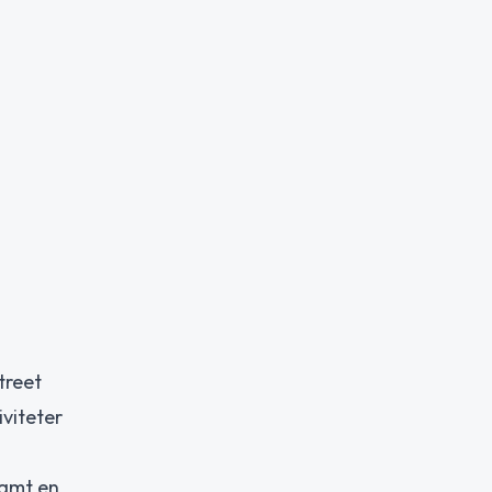
treet
viteter
samt en