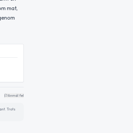
nom mat,
 genom
Anmäl fel
ant. Trots