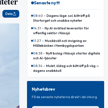
iteter
Senaste nytt
Dela
08:40
–
Dagens läge: sol, bilträff på
Stortorget och snabba nyheter
14:31
–
Ny AI‑inriktad leverantör för
offentlig sektor i Nässjö
11:27
–
Musikkväll och invigning av
Mållebänken i Hembygdsparken
08:38
–
Nytt bolag i Nässjö startar digitala
och AI-tjänster
08:34
–
Mulet, öldag och bilträff på väg —
dagens snabbkoll
Nyhetsbrev
Få de senaste nyheterna direkt i din inkorg.