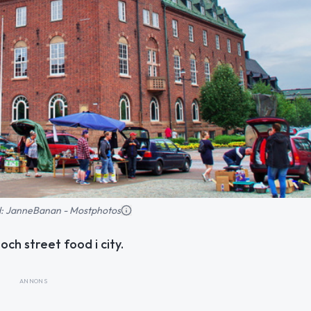
ild: JanneBanan - Mostphotos
och street food i city.
ANNONS