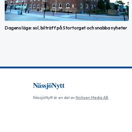
Dagens läge: sol, bilträff på Stortorget och snabba nyheter
NässjöNytt
NässjöNytt
är en del av
Notisen Media AB