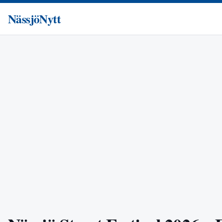
NässjöNytt