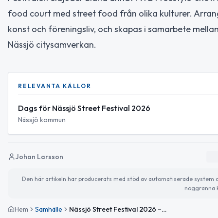
food court med street food från olika kulturer. Arra
konst och föreningsliv, och skapas i samarbete mell
Nässjö citysamverkan.
RELEVANTA KÄLLOR
Dags för Nässjö Street Festival 2026
Nässjö kommun
Johan Larsson
Den här artikeln har producerats med stöd av automatiserade system och 
noggranna k
Hem
Samhälle
Nässjö Street Festival 2026 – En dag fylld av kultur och aktiviteter