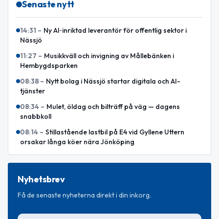
Senaste nytt
14:31
–
Ny AI‑inriktad leverantör för offentlig sektor i
Nässjö
11:27
–
Musikkväll och invigning av Mållebänken i
Hembygdsparken
08:38
–
Nytt bolag i Nässjö startar digitala och AI-
tjänster
08:34
–
Mulet, öldag och bilträff på väg — dagens
snabbkoll
08:14
–
Stillastående lastbil på E4 vid Gyllene Uttern
orsakar långa köer nära Jönköping
Nyhetsbrev
Få de senaste nyheterna direkt i din inkorg.