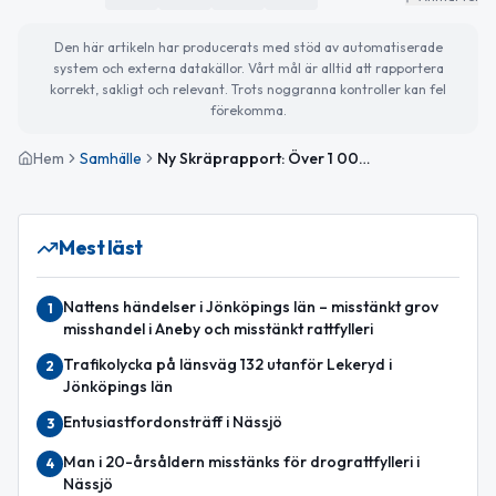
Den här artikeln har producerats med stöd av automatiserade
system och externa datakällor. Vårt mål är alltid att rapportera
korrekt, sakligt och relevant. Trots noggranna kontroller kan fel
förekomma.
Hem
Samhälle
Ny Skräprapport: Över 1 000 skräp på en kilometer – men minskning i stadsmiljö
Mest läst
Nattens händelser i Jönköpings län – misstänkt grov
1
misshandel i Aneby och misstänkt rattfylleri
Trafikolycka på länsväg 132 utanför Lekeryd i
2
Jönköpings län
Entusiastfordonsträff i Nässjö
3
Man i 20-årsåldern misstänks för drograttfylleri i
4
Nässjö