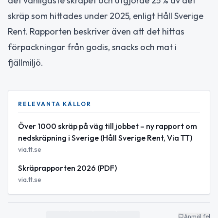
det vanligaste skräpet och utgjorde 25 % av det
skräp som hittades under 2025, enligt Håll Sverige
Rent. Rapporten beskriver även att det hittas
förpackningar från godis, snacks och mat i
fjällmiljö.
RELEVANTA KÄLLOR
Över 1000 skräp på väg till jobbet – ny rapport om
nedskräpning i Sverige (Håll Sverige Rent, Via TT)
via.tt.se
Skräprapporten 2026 (PDF)
via.tt.se
Anmäl fel