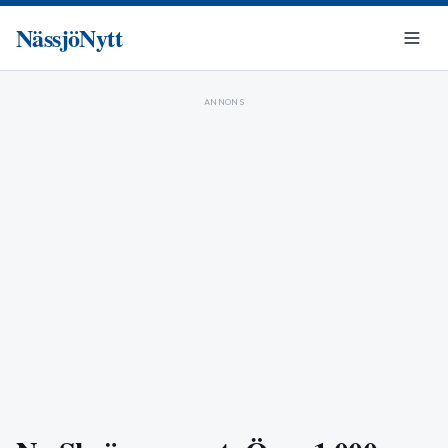
NässjöNytt
ANNONS