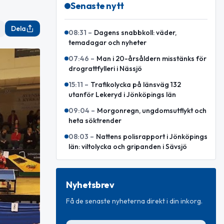
Senaste nytt
Dela
08:31
–
Dagens snabbkoll: väder,
temadagar och nyheter
07:46
–
Man i 20-årsåldern misstänks för
drograttfylleri i Nässjö
15:11
–
Trafikolycka på länsväg 132
utanför Lekeryd i Jönköpings län
09:04
–
Morgonregn, ungdomsutflykt och
heta söktrender
08:03
–
Nattens polisrapport i Jönköpings
län: viltolycka och gripanden i Sävsjö
Nyhetsbrev
Få de senaste nyheterna direkt i din inkorg.