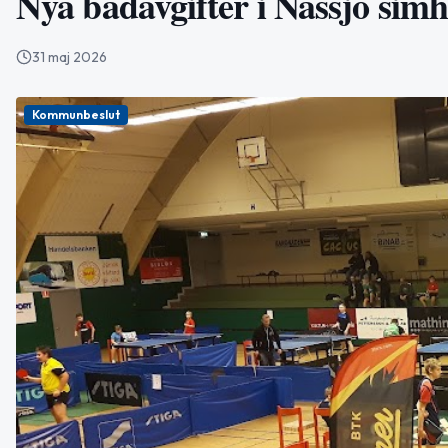
Nya badavgifter i Nässjö simh
31 maj 2026
Kommunbeslut