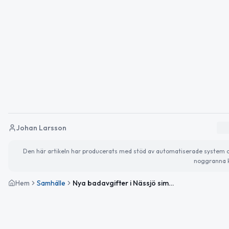
Johan Larsson
Den här artikeln har producerats med stöd av automatiserade system och 
noggranna k
Hem
Samhälle
Nya badavgifter i Nässjö simhall från augusti 2026