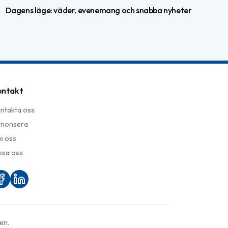
Dagens läge: väder, evenemang och snabba nyheter
ontakt
ntakta oss
nonsera
 oss
psa oss
en.