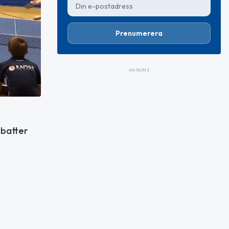
Prenumerera
ANNONS
abatter