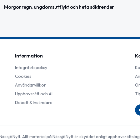
Morgonregn, ungdomsutflykt och heta söktrender
Information
K
Integritetspolicy
Ko
Cookies
An
Användarvillkor
Om
Upphovsrätt och AI
Ti
Debatt & Insändare
NässjöNytt
. Allt material på
NässjöNytt
är skyddat enligt upphovsrättslag