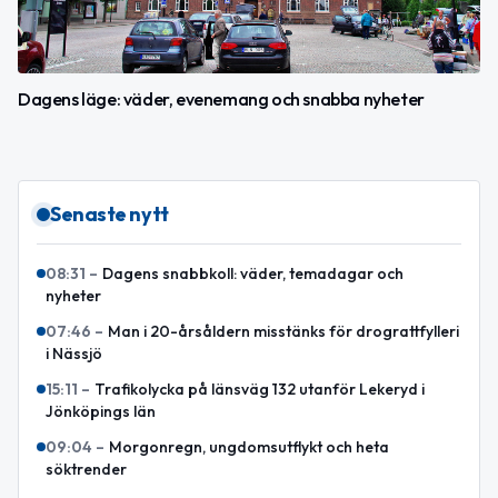
Dagens läge: väder, evenemang och snabba nyheter
Senaste nytt
08:31
–
Dagens snabbkoll: väder, temadagar och
nyheter
07:46
–
Man i 20-årsåldern misstänks för drograttfylleri
i Nässjö
15:11
–
Trafikolycka på länsväg 132 utanför Lekeryd i
Jönköpings län
09:04
–
Morgonregn, ungdomsutflykt och heta
söktrender