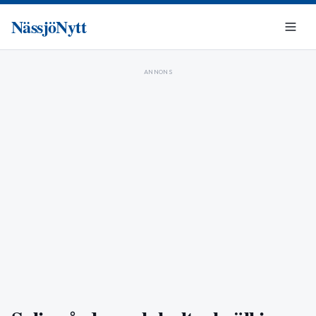
NässjöNytt
ANNONS