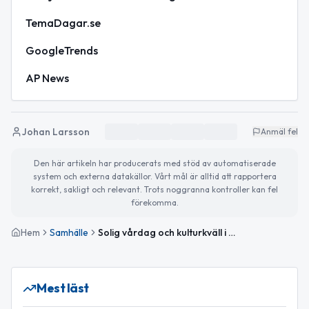
TemaDagar.se
GoogleTrends
AP News
Johan Larsson
Anmäl fel
Den här artikeln har producerats med stöd av automatiserade
system och externa datakällor. Vårt mål är alltid att rapportera
korrekt, sakligt och relevant. Trots noggranna kontroller kan fel
förekomma.
Hem
Samhälle
Solig vårdag och kulturkväll i Nässjö
Mest läst