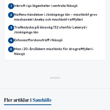
Inbrott i sju lägenheter i centrala Nässjö
1
Nattens händelser i Jönköpings län – misstänkt grov
2
misshandel i Aneby och misstänkt rattfylleri
Trafikolycka på länsväg 132 utanför Lekeryd i
3
Jönköpings län
Entusiastfordonsträff i Nässjö
4
Man i 20-årsåldern misstänks för drograttfylleri i
5
Nässjö
ANNONS
Fler artiklar i
Samhälle