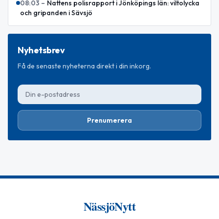
08:03
–
Nattens polisrapport i Jönköpings län: viltolycka
och gripanden i Sävsjö
Nyhetsbrev
Få de senaste nyheterna direkt i din inkorg.
Prenumerera
NässjöNytt