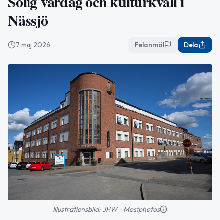
Solig vårdag och kulturkväll i
Nässjö
7 maj 2026
Felanmäl
Dela
Illustrationsbild: JHW - Mostphotos