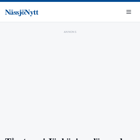
NässjöNytt
ANNONS