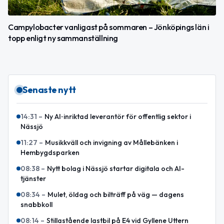
Campylobacter vanligast på sommaren – Jönköpings län i
topp enligt ny sammanställning
Senaste nytt
14:31
–
Ny AI‑inriktad leverantör för offentlig sektor i
Nässjö
11:27
–
Musikkväll och invigning av Mållebänken i
Hembygdsparken
08:38
–
Nytt bolag i Nässjö startar digitala och AI-
tjänster
08:34
–
Mulet, öldag och bilträff på väg — dagens
snabbkoll
08:14
–
Stillastående lastbil på E4 vid Gyllene Uttern