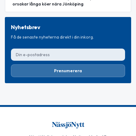
orsakar långa köer nära Jönköping
Nyhetsbrev
Få de senaste nyheterna direkt i din inkorg.
Prenumerera
NässjöNytt