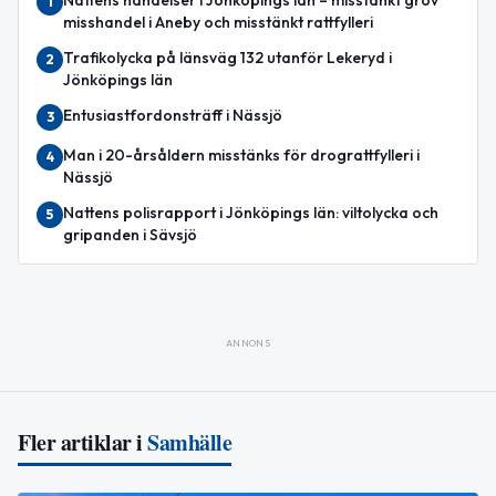
Nattens händelser i Jönköpings län – misstänkt grov
1
misshandel i Aneby och misstänkt rattfylleri
Trafikolycka på länsväg 132 utanför Lekeryd i
2
Jönköpings län
Entusiastfordonsträff i Nässjö
3
Man i 20-årsåldern misstänks för drograttfylleri i
4
Nässjö
Nattens polisrapport i Jönköpings län: viltolycka och
5
gripanden i Sävsjö
ANNONS
Fler artiklar i
Samhälle