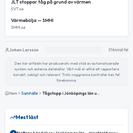
JLT stoppar tåg på grund av värmen
SVT.se
Värmebölja — SMHI
SMHI.se
Johan Larsson
Anmäl fel
Den här artikeln har producerats med stöd av automatiserade
system och externa datakällor. Vårt mål är alltid att rapportera
korrekt, sakligt och relevant. Trots noggranna kontroller kan fel
förekomma.
Hem
Samhälle
Tågstopp i Jönköpings län under helgen på grund av värme
Mest läst