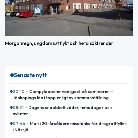
Morgonregn, ungdomsutflykt och heta söktrender
Senaste nytt
20:10
–
Campylobacter vanligast på sommaren –
Jönköpings län i topp enligt ny sammanställning
08:31
–
Dagens snabbkoll: väder, temadagar och
nyheter
07:46
–
Man i 20-årsåldern misstänks för drograttfylleri
i Nässjö