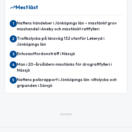
Mest läst
Nattens händelser i Jönköpings län – misstänkt grov
1
misshandel i Aneby och misstänkt rattfylleri
Trafikolycka på länsväg 132 utanför Lekeryd i
2
Jönköpings län
Entusiastfordonsträff i Nässjö
3
Man i 20-årsåldern misstänks för drograttfylleri i
4
Nässjö
Nattens polisrapport i Jönköpings län: viltolycka och
5
gripanden i Sävsjö
ANNONS