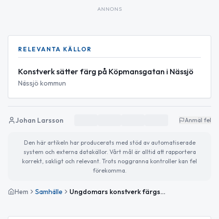
ANNONS
RELEVANTA KÄLLOR
Konstverk sätter färg på Köpmansgatan i Nässjö
Nässjö kommun
Johan Larsson
Anmäl fel
Den här artikeln har producerats med stöd av automatiserade
system och externa datakällor. Vårt mål är alltid att rapportera
korrekt, sakligt och relevant. Trots noggranna kontroller kan fel
förekomma.
Hem
Samhälle
Ungdomars konstverk färgsätter Köpmansgatan i Nässjö