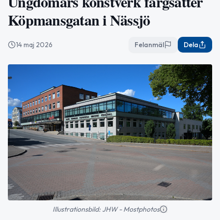
Ungdomars konstverk färgsätter
Köpmansgatan i Nässjö
14 maj 2026
Felanmäl
Dela
Illustrationsbild: JHW - Mostphotos