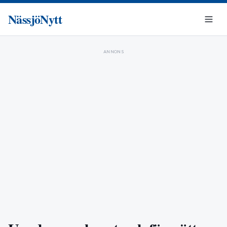
NässjöNytt
ANNONS