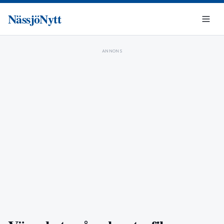
NässjöNytt
ANNONS