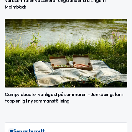
Vårdcentralen vaccinerar unga under cruisingen i
Malmbäck
Campylobacter vanligast på sommaren – Jönköpings län i
topp enligt ny sammanställning
Senaste nytt