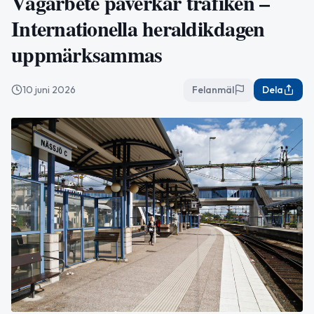
Vägarbete påverkar trafiken –
Internationella heraldikdagen
uppmärksammas
10 juni 2026
Felanmäl
Dela