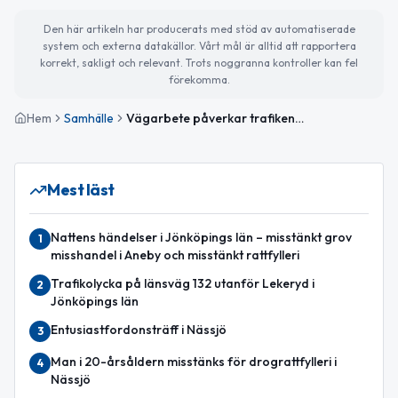
Den här artikeln har producerats med stöd av automatiserade
system och externa datakällor. Vårt mål är alltid att rapportera
korrekt, sakligt och relevant. Trots noggranna kontroller kan fel
förekomma.
Hem
Samhälle
Vägarbete påverkar trafiken – Internationella heraldikdagen uppmärksammas
Mest läst
Nattens händelser i Jönköpings län – misstänkt grov
1
misshandel i Aneby och misstänkt rattfylleri
Trafikolycka på länsväg 132 utanför Lekeryd i
2
Jönköpings län
Entusiastfordonsträff i Nässjö
3
Man i 20-årsåldern misstänks för drograttfylleri i
4
Nässjö