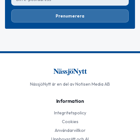
Prenumerera
NässjöNytt
NässjöNytt
är en del av Notisen Media AB
Information
Integritetspolicy
Cookies
Användarvillkor
Upphovsrätt och AI