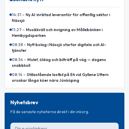
14:31
–
Ny AI‑inriktad leverantör för offentlig sektor i
Nässjö
11:27
–
Musikkväll och invigning av Mållebänken i
Hembygdsparken
08:38
–
Nytt bolag i Nässjö startar digitala och AI-
tjänster
08:34
–
Mulet, öldag och bilträff på väg — dagens
snabbkoll
08:14
–
Stillastående lastbil på E4 vid Gyllene Uttern
orsakar långa köer nära Jönköping
Nyhetsbrev
Få de senaste nyheterna direkt i din inkorg.