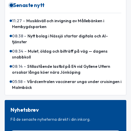
Senaste nytt
11:27
–
Musikkväll och invigning av Mållebänken i
Hembygdsparken
08:38
–
Nytt bolag i Nässjö startar digitala och AI-
tjänster
08:34
–
Mulet, öldag och bilträff på väg — dagens
snabbkoll
08:14
–
Stillastående lastbil på E4 vid Gyllene Uttern
orsakar långa köer nära Jönköping
05:58
–
Vårdcentralen vaccinerar unga under cruisingen i
Malmbäck
Nyhetsbrev
Få de senaste nyheterna direkt i din inkorg.