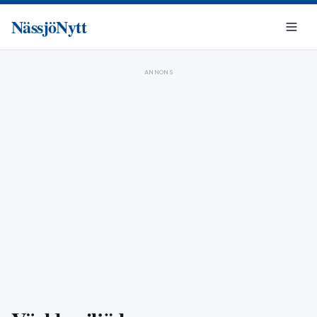
NässjöNytt
ANNONS