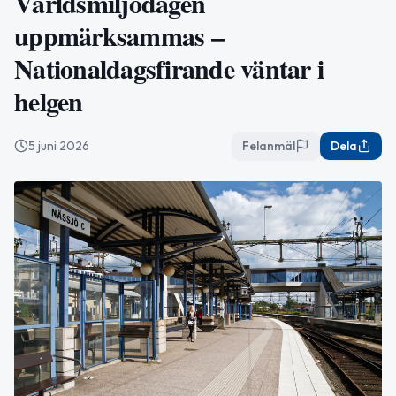
Världsmiljödagen
uppmärksammas –
Nationaldagsfirande väntar i
helgen
5 juni 2026
Felanmäl
Dela