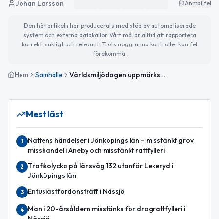
Johan Larsson
Anmäl fel
Den här artikeln har producerats med stöd av automatiserade
system och externa datakällor. Vårt mål är alltid att rapportera
korrekt, sakligt och relevant. Trots noggranna kontroller kan fel
förekomma.
Hem
Samhälle
Världsmiljödagen uppmärksammas – Nationaldagsfirande väntar i helgen
Mest läst
Nattens händelser i Jönköpings län – misstänkt grov
1
misshandel i Aneby och misstänkt rattfylleri
Trafikolycka på länsväg 132 utanför Lekeryd i
2
Jönköpings län
Entusiastfordonsträff i Nässjö
3
Man i 20-årsåldern misstänks för drograttfylleri i
4
Nässjö