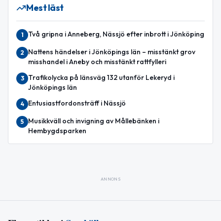
Mest läst
Två gripna i Anneberg, Nässjö efter inbrott i Jönköping
1
Nattens händelser i Jönköpings län – misstänkt grov
2
misshandel i Aneby och misstänkt rattfylleri
Trafikolycka på länsväg 132 utanför Lekeryd i
3
Jönköpings län
Entusiastfordonsträff i Nässjö
4
Musikkväll och invigning av Mållebänken i
5
Hembygdsparken
ANNONS