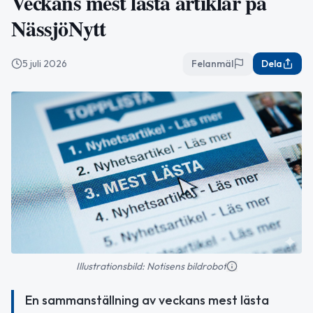
Veckans mest lästa artiklar på
NässjöNytt
5 juli 2026
Felanmäl
Dela
Illustrationsbild: Notisens bildrobot
En sammanställning av veckans mest lästa