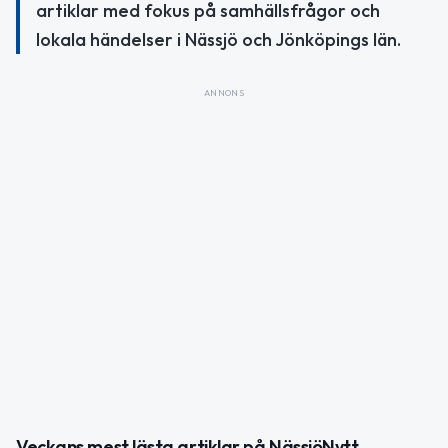
artiklar med fokus på samhällsfrågor och
lokala händelser i Nässjö och Jönköpings län.
ANNONS
Veckans mest lästa artiklar på NässjöNytt