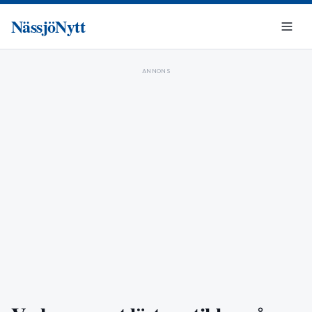
NässjöNytt
ANNONS