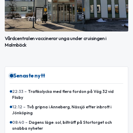
Vårdcentralen vaccinerar unga under cruisingen i
Malmbäck
Senaste nytt
22:33
–
Trafikolycka med flera fordon på Väg 32 vid
Flisby
12:12
–
Två gripna i Anneberg, Nässjö efter inbrott i
Jönköping
08:40
–
Dagens läge: sol, bilträff på Stortorget och
snabba nyheter