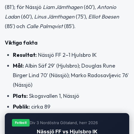
(81'); för Nässjö
Liam Jämthagen
(60'),
Antonio
Ladan
(60'),
Linus Jämthagen
(75'),
Elliot Boesen
(85') och
Calle Palmqvist
(85').
Viktiga fakta
Resultat:
Nässjö FF 2–1 Hjulsbro IK
Mål:
Albin Säf 29' (Hjulsbro); Douglas Rune
Birger Lind 70' (Nässjö); Marko Radosavljevic 76'
(Nässjö)
Plats:
Skogsvallen 1, Nässjö
Publik:
cirka 89
Div 3 Nordöstra Götaland, herr 2026
Fotboll
Nässjö FF vs Hjulsbro IK