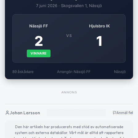
7 juni 2026 · Skogsvallen 1, Nässjö
Nässjö FF
Hjulsbro IK
2
1
VS
VINNARE
89 åskådare
Arrangör: Nässjö FF
Nässjö
ANNONS
Johan Larsson
Anmäl fel
Den här artikeln har producerats med stöd av automatiserade
system och externa datakällor. Vårt mål är alltid att rapportera