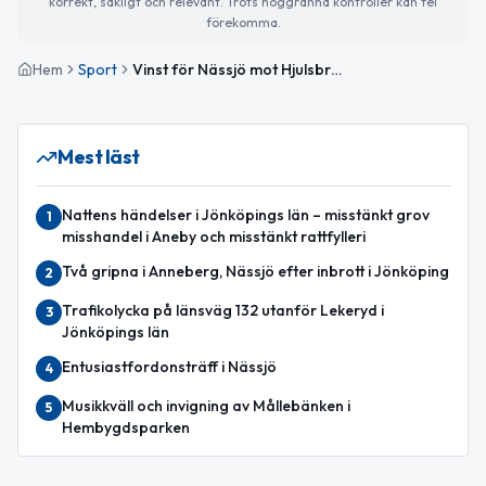
korrekt, sakligt och relevant. Trots noggranna kontroller kan fel
förekomma.
Hem
Sport
Vinst för Nässjö mot Hjulsbro i hemmamatch
Mest läst
Nattens händelser i Jönköpings län – misstänkt grov
1
misshandel i Aneby och misstänkt rattfylleri
Två gripna i Anneberg, Nässjö efter inbrott i Jönköping
2
Trafikolycka på länsväg 132 utanför Lekeryd i
3
Jönköpings län
Entusiastfordonsträff i Nässjö
4
Musikkväll och invigning av Mållebänken i
5
Hembygdsparken