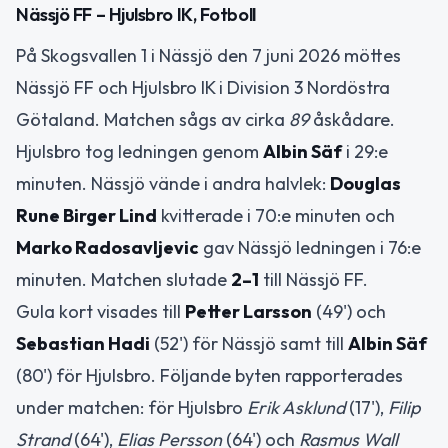
Nässjö FF – Hjulsbro IK, Fotboll
På Skogsvallen 1 i Nässjö den 7 juni 2026 möttes
Nässjö FF och Hjulsbro IK i Division 3 Nordöstra
Götaland. Matchen sågs av cirka
89
åskådare.
Hjulsbro tog ledningen genom
Albin Säf
i 29:e
minuten. Nässjö vände i andra halvlek:
Douglas
Rune Birger Lind
kvitterade i 70:e minuten och
Marko Radosavljevic
gav Nässjö ledningen i 76:e
minuten. Matchen slutade
2–1
till Nässjö FF.
Gula kort visades till
Petter Larsson
(49') och
Sebastian Hadi
(52') för Nässjö samt till
Albin Säf
(80') för Hjulsbro. Följande byten rapporterades
under matchen: för Hjulsbro
Erik Asklund
(17'),
Filip
Strand
(64'),
Elias Persson
(64') och
Rasmus Wall