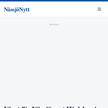
NässjöNytt
ANNONS