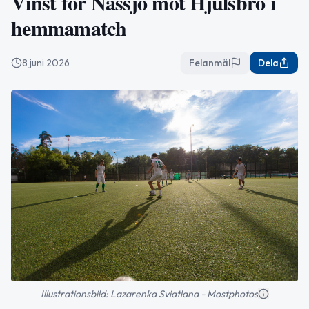
Vinst för Nässjö mot Hjulsbro i
hemmamatch
8 juni 2026
Felanmäl
Dela
Illustrationsbild: Lazarenka Sviatlana - Mostphotos