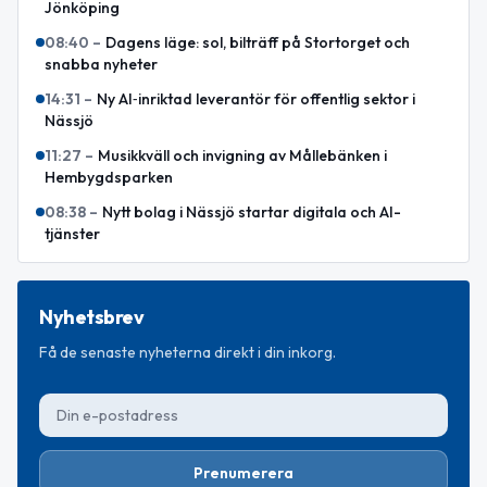
Jönköping
08:40
–
Dagens läge: sol, bilträff på Stortorget och
snabba nyheter
14:31
–
Ny AI‑inriktad leverantör för offentlig sektor i
Nässjö
11:27
–
Musikkväll och invigning av Mållebänken i
Hembygdsparken
08:38
–
Nytt bolag i Nässjö startar digitala och AI-
tjänster
Nyhetsbrev
Få de senaste nyheterna direkt i din inkorg.
Prenumerera