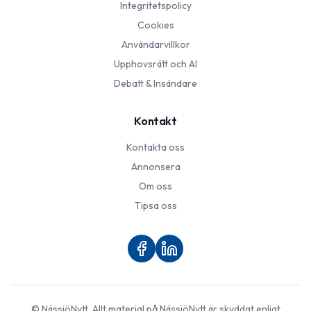
Integritetspolicy
Cookies
Användarvillkor
Upphovsrätt och AI
Debatt & Insändare
Kontakt
Kontakta oss
Annonsera
Om oss
Tipsa oss
©
NässjöNytt
. Allt material på
NässjöNytt
är skyddat enligt