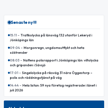
Senaste nytt
15:11
–
Trafikolycka på länsväg 132 utanför Lekeryd i
Jönköpings län
09:04
–
Morgonregn, ungdomsutflykt och heta
söktrender
08:03
–
Nattens polisrapport i Jönköpings län: viltolycka
och gripanden i Sävsjö
17:01
–
Singelolycka på riksväg 31 nära Öggestorp –
polis och räddningstjänst på väg
14:44
–
Hela listan: 59 nya företag registrerade i länet i
juli 2026