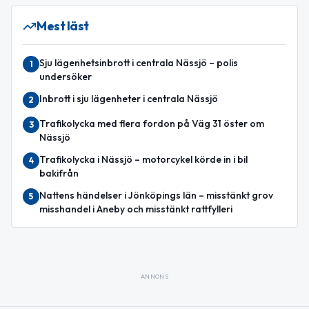
Mest läst
Sju lägenhetsinbrott i centrala Nässjö – polis
1
undersöker
Inbrott i sju lägenheter i centrala Nässjö
2
Trafikolycka med flera fordon på Väg 31 öster om
3
Nässjö
Trafikolycka i Nässjö – motorcykel körde in i bil
4
bakifrån
Nattens händelser i Jönköpings län – misstänkt grov
5
misshandel i Aneby och misstänkt rattfylleri
ANNONS