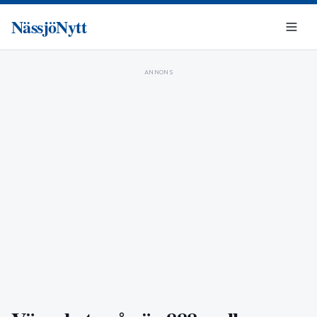
NässjöNytt
ANNONS