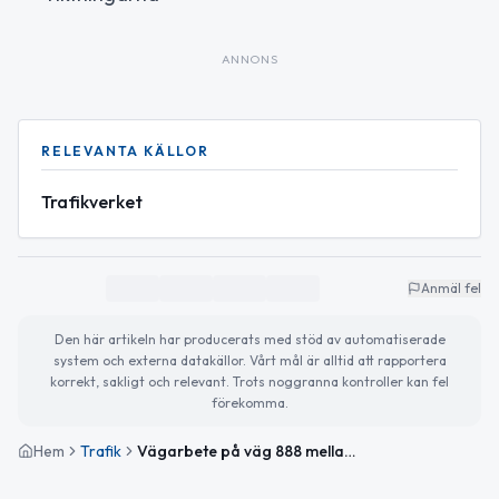
ANNONS
RELEVANTA KÄLLOR
Trafikverket
Anmäl fel
Den här artikeln har producerats med stöd av automatiserade
system och externa datakällor. Vårt mål är alltid att rapportera
korrekt, sakligt och relevant. Trots noggranna kontroller kan fel
förekomma.
Hem
Trafik
Vägarbete på väg 888 mellan Gissebäck och Gisshult avslutat