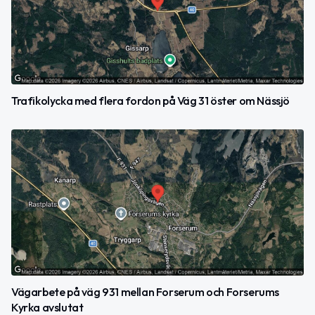
Trafikolycka med flera fordon på Väg 31 öster om Nässjö
Vägarbete på väg 931 mellan Forserum och Forserums
Kyrka avslutat