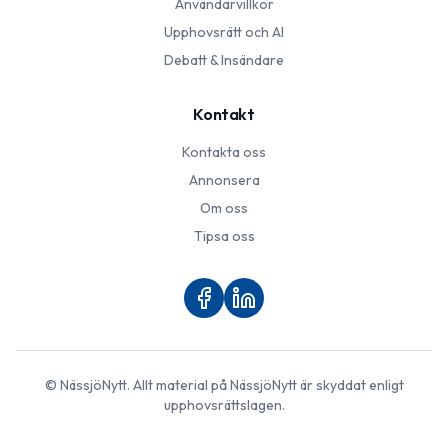
Användarvillkor
Upphovsrätt och AI
Debatt & Insändare
Kontakt
Kontakta oss
Annonsera
Om oss
Tipsa oss
©
NässjöNytt
. Allt material på
NässjöNytt
är skyddat enligt
upphovsrättslagen.