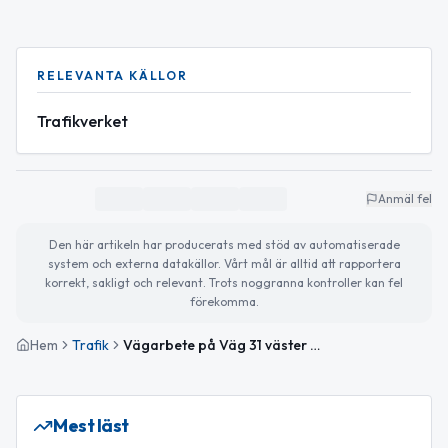
RELEVANTA KÄLLOR
Trafikverket
Anmäl fel
Den här artikeln har producerats med stöd av automatiserade
system och externa datakällor. Vårt mål är alltid att rapportera
korrekt, sakligt och relevant. Trots noggranna kontroller kan fel
förekomma.
Hem
Trafik
Vägarbete på Väg 31 väster om Vimmerby den 22 april
Mest läst