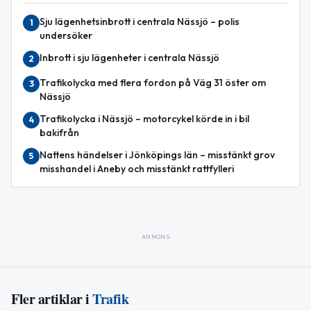
Sju lägenhetsinbrott i centrala Nässjö – polis
1
undersöker
Inbrott i sju lägenheter i centrala Nässjö
2
Trafikolycka med flera fordon på Väg 31 öster om
3
Nässjö
Trafikolycka i Nässjö – motorcykel körde in i bil
4
bakifrån
Nattens händelser i Jönköpings län – misstänkt grov
5
misshandel i Aneby och misstänkt rattfylleri
ANNONS
Fler artiklar i
Trafik