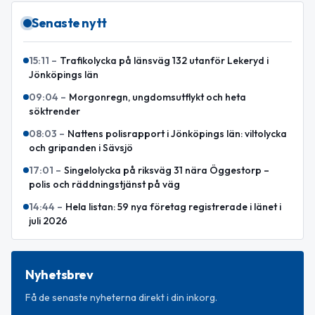
Senaste nytt
15:11
–
Trafikolycka på länsväg 132 utanför Lekeryd i
Jönköpings län
09:04
–
Morgonregn, ungdomsutflykt och heta
söktrender
08:03
–
Nattens polisrapport i Jönköpings län: viltolycka
och gripanden i Sävsjö
17:01
–
Singelolycka på riksväg 31 nära Öggestorp –
polis och räddningstjänst på väg
14:44
–
Hela listan: 59 nya företag registrerade i länet i
juli 2026
Nyhetsbrev
Få de senaste nyheterna direkt i din inkorg.