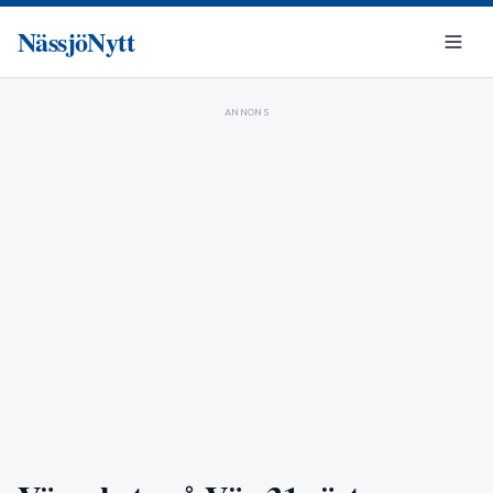
NässjöNytt
ANNONS