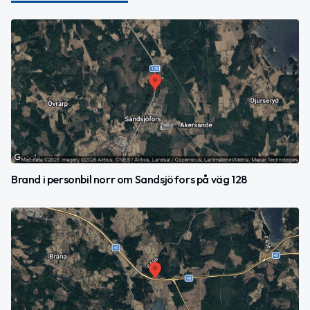
Brand i personbil norr om Sandsjöfors på väg 128