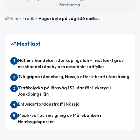
förekomma.
Hem
Trafik
Vägarbete på väg 836 mellan Krokavadet och Nässjö Skogsvallen avslutat
Mest läst
Nattens händelser i Jönköpings län – misstänkt grov
1
misshandel i Aneby och misstänkt rattfylleri
Två gripna i Anneberg, Nässjö efter inbrott i Jönköping
2
Trafikolycka på länsväg 132 utanför Lekeryd i
3
Jönköpings län
Entusiastfordonsträff i Nässjö
4
Musikkväll och invigning av Mållebänken i
5
Hembygdsparken