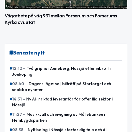
Vägarbete på väg 931 mellan Forserum och Forserums
Kyrka avslutat
Senaste nytt
12:12
–
Två gripna i Anneberg, Nässjö efter inbrott i
Jönköping
08:40
–
Dagens läge: sol, bilträff på Stortorget och
snabba nyheter
14:31
–
Ny AI‑inriktad leverantör för offentlig sektor i
Nässjö
11:27
–
Musikkväll och invigning av Mållebänken i
Hembygdsparken
08:38
–
Nytt bolag i Nässjö startar digitala och AI-