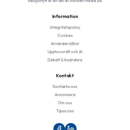
NässjöNytt
är en del av Notisen Media AB
Information
Integritetspolicy
Cookies
Användarvillkor
Upphovsrätt och AI
Debatt & Insändare
Kontakt
Kontakta oss
Annonsera
Om oss
Tipsa oss