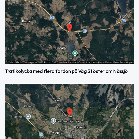
Trafikolycka med flera fordon på Väg 31 öster om Nässjö