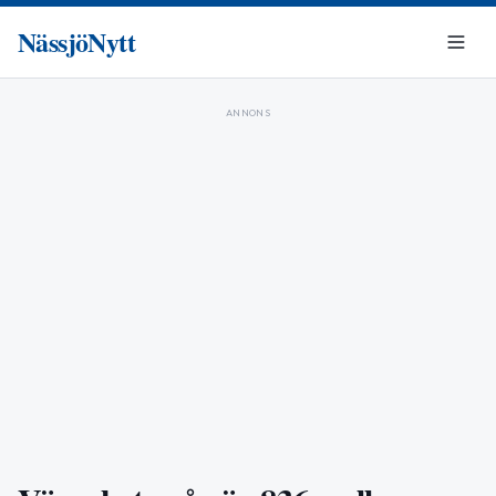
NässjöNytt
ANNONS