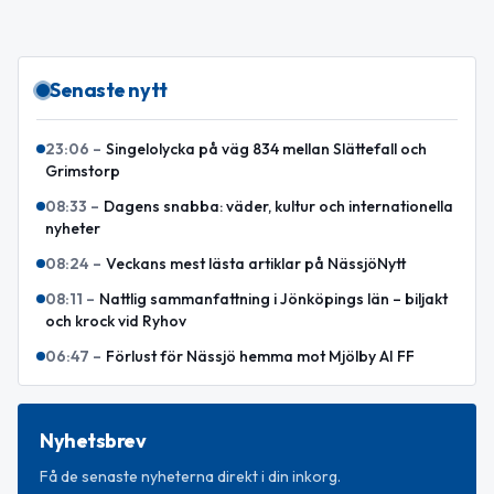
Senaste nytt
23:06
–
Singelolycka på väg 834 mellan Slättefall och
Grimstorp
08:33
–
Dagens snabba: väder, kultur och internationella
nyheter
08:24
–
Veckans mest lästa artiklar på NässjöNytt
08:11
–
Nattlig sammanfattning i Jönköpings län – biljakt
och krock vid Ryhov
06:47
–
Förlust för Nässjö hemma mot Mjölby AI FF
Nyhetsbrev
Få de senaste nyheterna direkt i din inkorg.