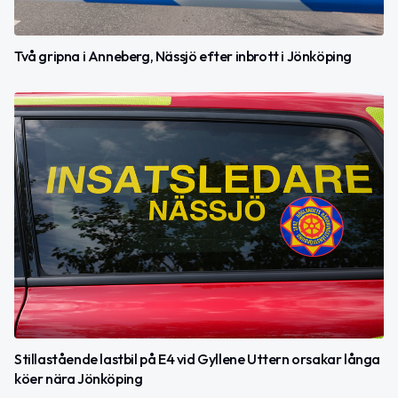
Två gripna i Anneberg, Nässjö efter inbrott i Jönköping
Stillastående lastbil på E4 vid Gyllene Uttern orsakar långa
köer nära Jönköping