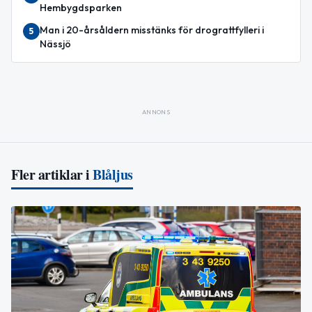
Hembygdsparken
Man i 20-årsåldern misstänks för drograttfylleri i
5
Nässjö
ANNONS
Fler artiklar i
Blåljus