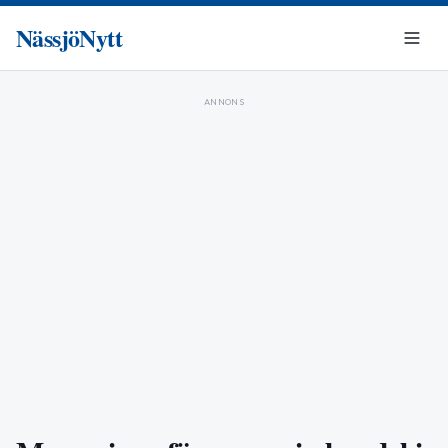
NässjöNytt
ANNONS