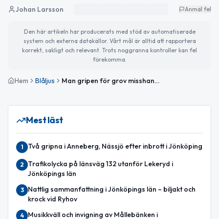
Johan Larsson
Anmäl fel
Den här artikeln har producerats med stöd av automatiserade
system och externa datakällor. Vårt mål är alltid att rapportera
korrekt, sakligt och relevant. Trots noggranna kontroller kan fel
förekomma.
Hem
Blåljus
Man gripen för grov misshandel i Råslätt
Mest läst
Två gripna i Anneberg, Nässjö efter inbrott i Jönköping
1
Trafikolycka på länsväg 132 utanför Lekeryd i
2
Jönköpings län
Nattlig sammanfattning i Jönköpings län – biljakt och
3
krock vid Ryhov
Musikkväll och invigning av Mållebänken i
4