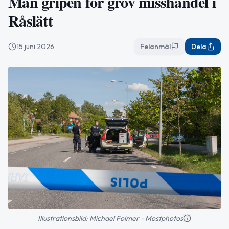
Man gripen för grov misshandel i
Råslätt
15 juni 2026
Felanmäl
Dela
Illustrationsbild: Michael Folmer - Mostphotos