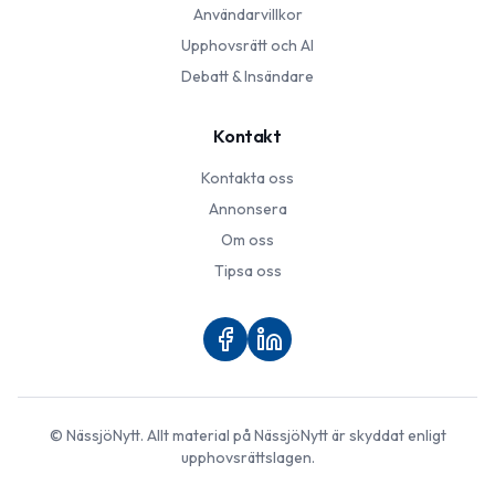
Användarvillkor
Upphovsrätt och AI
Debatt & Insändare
Kontakt
Kontakta oss
Annonsera
Om oss
Tipsa oss
©
NässjöNytt
. Allt material på
NässjöNytt
är skyddat enligt
upphovsrättslagen.