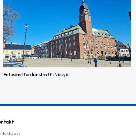
Entusiastfordonsträff i Nässjö
ontakt
ntakta oss