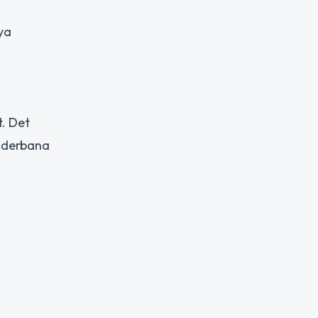
ya
. Det
inderbana