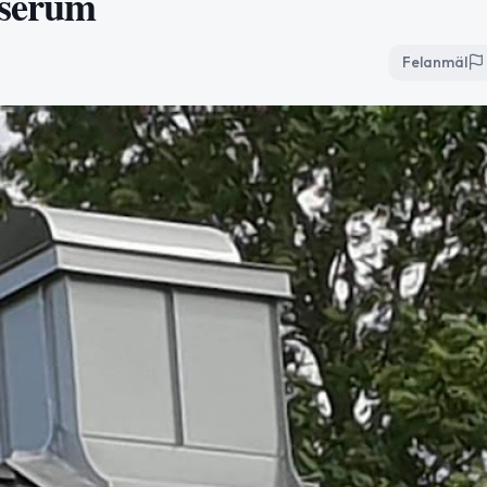
rserum
Felanmäl