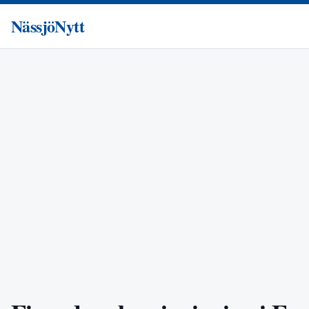
NässjöNytt