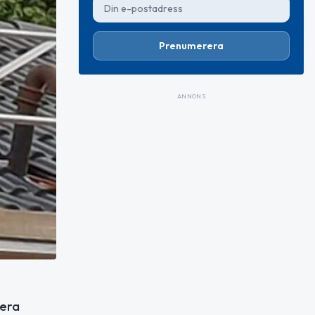
Prenumerera
ANNONS
lera