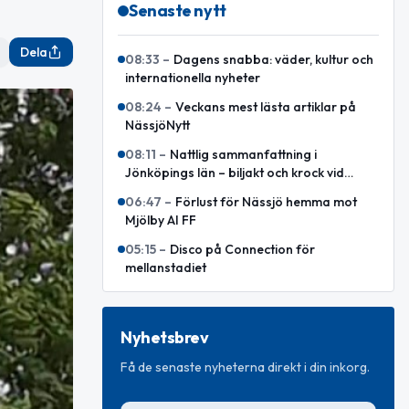
Senaste nytt
Dela
08:33
–
Dagens snabba: väder, kultur och
internationella nyheter
08:24
–
Veckans mest lästa artiklar på
NässjöNytt
08:11
–
Nattlig sammanfattning i
Jönköpings län – biljakt och krock vid
Ryhov
06:47
–
Förlust för Nässjö hemma mot
Mjölby AI FF
05:15
–
Disco på Connection för
mellanstadiet
Nyhetsbrev
Få de senaste nyheterna direkt i din inkorg.