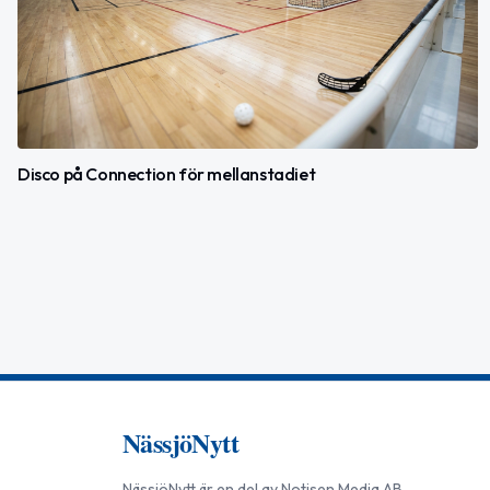
Disco på Connection för mellanstadiet
NässjöNytt
NässjöNytt
är en del av
Notisen Media AB