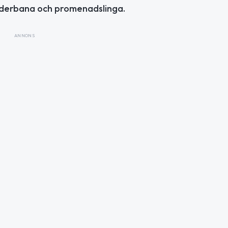
inderbana och promenadslinga.
ANNONS