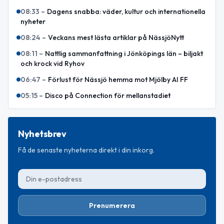
08:33
–
Dagens snabba: väder, kultur och internationella
nyheter
08:24
–
Veckans mest lästa artiklar på NässjöNytt
08:11
–
Nattlig sammanfattning i Jönköpings län – biljakt
och krock vid Ryhov
06:47
–
Förlust för Nässjö hemma mot Mjölby AI FF
05:15
–
Disco på Connection för mellanstadiet
Nyhetsbrev
Få de senaste nyheterna direkt i din inkorg.
Prenumerera