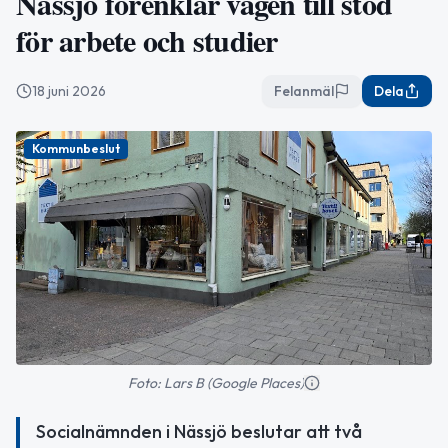
Nässjö förenklar vägen till stöd
för arbete och studier
18 juni 2026
Felanmäl
Dela
Kommunbeslut
Foto: Lars B (Google Places)
Socialnämnden i Nässjö beslutar att två