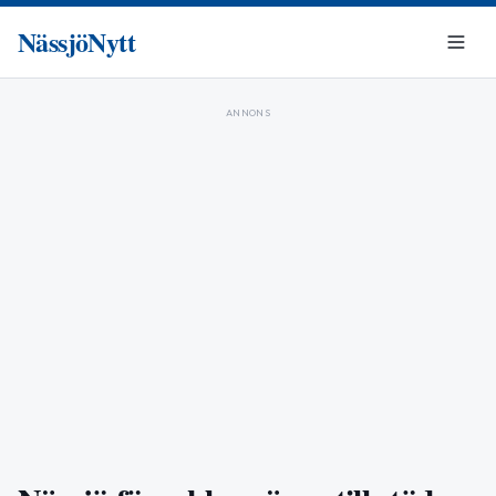
NässjöNytt
ANNONS