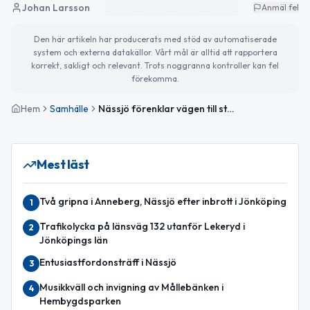
Johan Larsson
Anmäl fel
Den här artikeln har producerats med stöd av automatiserade
system och externa datakällor. Vårt mål är alltid att rapportera
korrekt, sakligt och relevant. Trots noggranna kontroller kan fel
förekomma.
Hem
Samhälle
Nässjö förenklar vägen till stöd för arbete och studier
Mest läst
Två gripna i Anneberg, Nässjö efter inbrott i Jönköping
1
Trafikolycka på länsväg 132 utanför Lekeryd i
2
Jönköpings län
Entusiastfordonsträff i Nässjö
3
Musikkväll och invigning av Mållebänken i
4
Hembygdsparken