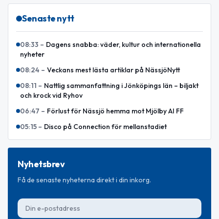
Senaste nytt
08:33
–
Dagens snabba: väder, kultur och internationella
nyheter
08:24
–
Veckans mest lästa artiklar på NässjöNytt
08:11
–
Nattlig sammanfattning i Jönköpings län – biljakt
och krock vid Ryhov
06:47
–
Förlust för Nässjö hemma mot Mjölby AI FF
05:15
–
Disco på Connection för mellanstadiet
Nyhetsbrev
Få de senaste nyheterna direkt i din inkorg.