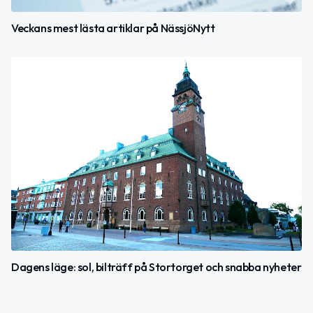
Veckans mest lästa artiklar på NässjöNytt
Dagens läge: sol, bilträff på Stortorget och snabba nyheter