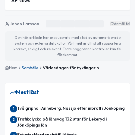
AP News
Johan Larsson
Anmäl fel
Den här artikeln har producerats med stöd av automatiserade
system och externa datakällor. Vårt mål är alltid att rapportera
korrekt, sakligt och relevant. Trots noggranna kontroller kan fel
förekomma.
Hem
Samhälle
Världsdagen för flyktingar och aktuella trafikstörningar
Mest läst
Två gripna i Anneberg, Nässjö efter inbrott i Jönköping
1
Trafikolycka på länsväg 132 utanför Lekeryd i
2
Jönköpings län
Entusiastfordonsträff i Nässjö