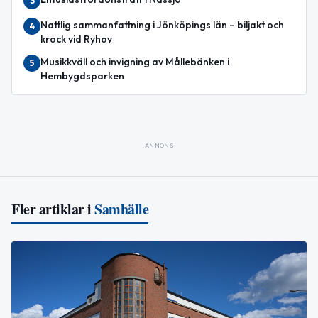
3
Nattlig sammanfattning i Jönköpings län – biljakt och
4
krock vid Ryhov
Musikkväll och invigning av Mållebänken i
5
Hembygdsparken
ANNONS
Fler artiklar i
Samhälle