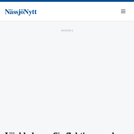
NässjöNytt
ANNONS