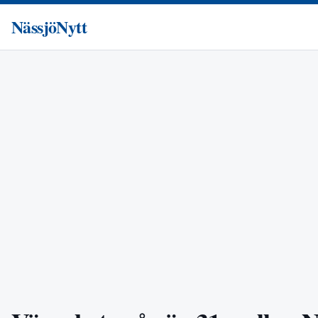
NässjöNytt