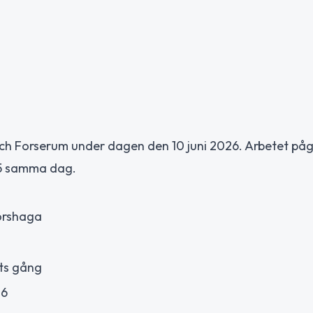
ch Forserum under dagen den 10 juni 2026. Arbetet påg
05 samma dag.
Horshaga
ets gång
26