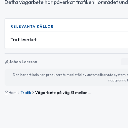
Detta vägarbete har påverkat trafiken i området und
RELEVANTA KÄLLOR
Trafikverket
Johan Larsson
Den här artikeln har producerats med stöd av automatiserade system och 
noggranna k
Hem
Trafik
Vägarbete på väg 31 mellan Nässjö och Forserum avslutat