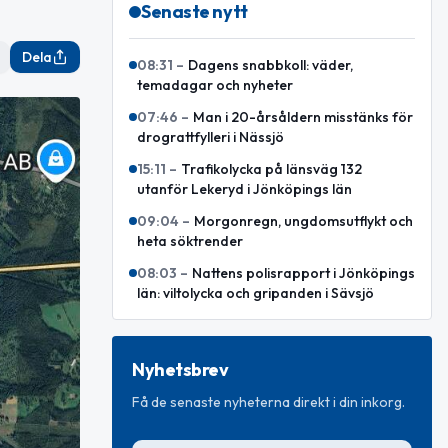
Senaste nytt
Dela
08:31
–
Dagens snabbkoll: väder,
temadagar och nyheter
07:46
–
Man i 20-årsåldern misstänks för
drograttfylleri i Nässjö
15:11
–
Trafikolycka på länsväg 132
utanför Lekeryd i Jönköpings län
09:04
–
Morgonregn, ungdomsutflykt och
heta söktrender
08:03
–
Nattens polisrapport i Jönköpings
län: viltolycka och gripanden i Sävsjö
Nyhetsbrev
Få de senaste nyheterna direkt i din inkorg.