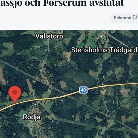
ässjö och Forserum avslutat
Felanmäl