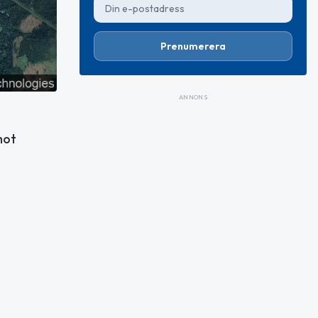
Prenumerera
ANNONS
mot