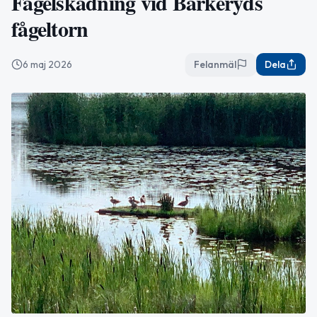
Fågelskådning vid Barkeryds
fågeltorn
6 maj 2026
Felanmäl
Dela