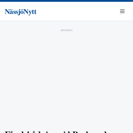
NässjöNytt
ANNONS