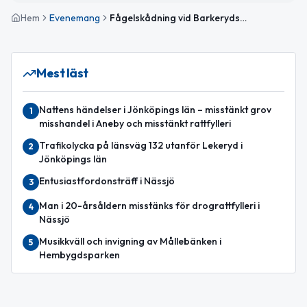
Hem
Evenemang
Fågelskådning vid Barkeryds fågeltorn
Mest läst
Nattens händelser i Jönköpings län – misstänkt grov
1
misshandel i Aneby och misstänkt rattfylleri
Trafikolycka på länsväg 132 utanför Lekeryd i
2
Jönköpings län
Entusiastfordonsträff i Nässjö
3
Man i 20-årsåldern misstänks för drograttfylleri i
4
Nässjö
Musikkväll och invigning av Mållebänken i
5
Hembygdsparken