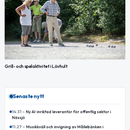
Grill- och spelaktivitet i Lövhult
Senaste nytt
14:31
–
Ny AI‑inriktad leverantör för offentlig sektor i
Nässjö
11:27
–
Musikkväll och invigning av Mållebänken i